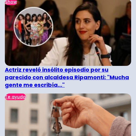
Show
Actriz reveló insólito episodio por su
parecido con alcaldesa Ripamonti: "Mucha
gente me escribía..."
Te ayuda