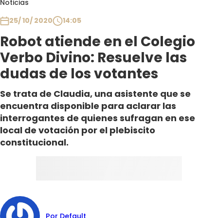
Noticias
Club De La Comedia
Contigo en Directo
25/ 10/ 2020
14:05
Plan Perfecto
Robot atiende en el Colegio
El Tiempo
Verbo Divino: Resuelve las
Sabingo
dudas de los votantes
Todos Los Programas
Se trata de Claudia, una asistente que se
encuentra disponible para aclarar las
interrogantes de quienes sufragan en ese
local de votación por el plebiscito
constitucional.
Por Default