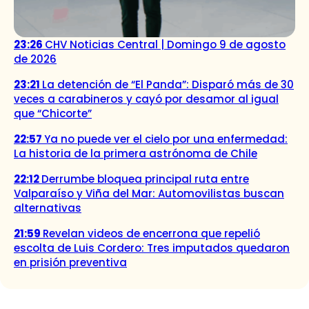
23:26
CHV Noticias Central | Domingo 9 de agosto
de 2026
23:21
La detención de “El Panda”: Disparó más de 30
veces a carabineros y cayó por desamor al igual
que “Chicorte”
22:57
Ya no puede ver el cielo por una enfermedad:
La historia de la primera astrónoma de Chile
22:12
Derrumbe bloquea principal ruta entre
Valparaíso y Viña del Mar: Automovilistas buscan
alternativas
21:59
Revelan videos de encerrona que repelió
escolta de Luis Cordero: Tres imputados quedaron
en prisión preventiva