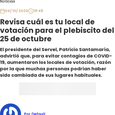
Noticias
Club De La Comedia
Contigo en Directo
04/ 10/ 2020
19:48
Plan Perfecto
Revisa cuál es tu local de
El Tiempo
votación para el plebiscito del
Sabingo
25 de octubre
Todos Los Programas
El presidente del Servel, Patricio Santamaría,
advirtió que, para evitar contagios de COVID-
19, aumentaron los locales de votación, razón
por la que muchas personas podrían haber
sido cambiada de sus lugares habituales.
Por Default