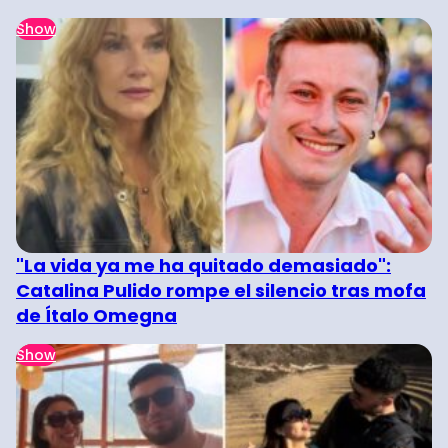
Show
"La vida ya me ha quitado demasiado":
Catalina Pulido rompe el silencio tras mofa
de Ítalo Omegna
Show