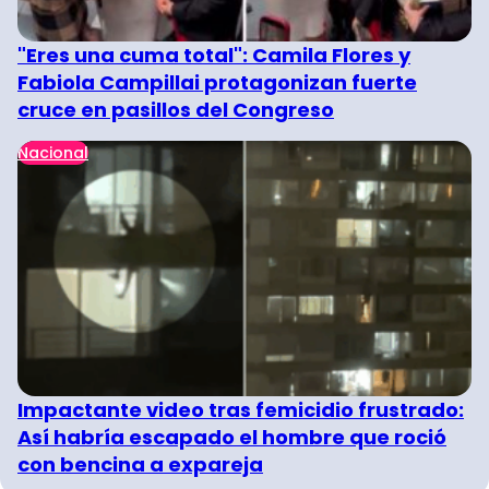
"Eres una cuma total": Camila Flores y
Fabiola Campillai protagonizan fuerte
cruce en pasillos del Congreso
Nacional
Impactante video tras femicidio frustrado:
Así habría escapado el hombre que roció
con bencina a expareja