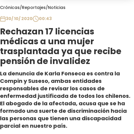
Club De La Comedia
Crónicas
/
Reportajes
/
Noticias
Contigo en Directo
30/ 10/ 2020
00:43
Plan Perfecto
Rechazan 17 licencias
El Tiempo
médicas a una mujer
Sabingo
Todos Los Programas
trasplantada ya que recibe
pensión de invalidez
La denuncia de Karla Fonseca es contra la
Compin y Suseso, ambas entidades
responsables de revisar los casos de
enfermedad justificada de todos los chilenos.
El abogado de la afectada, acusa que se ha
formado una suerte de discriminación hacia
las personas que tienen una discapacidad
parcial en nuestro país.