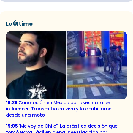
Lo Último
19:26
Conmoción en México por asesinato de
influencer: Transmitía en vivo y lo acribillaron
desde una moto
19:05
"Me voy de Chile": La drástica decisión que
tomó Naya Fácil en plena investigación por