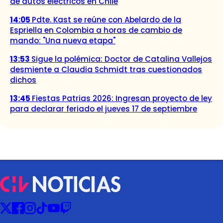
de autos eléctricos en Chile
14:05
Pdte. Kast se reúne con Abelardo de la
Espriella en Colombia a horas de cambio de
mando: "Una nueva etapa"
13:53
Sigue la polémica: Doctor de Catalina Vallejos
desmiente a Claudia Schmidt tras cuestionados
dichos
13:45
Fiestas Patrias 2026: Ingresan proyecto de ley
para declarar feriado el jueves 17 de septiembre