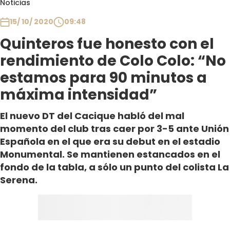
Noticias
Club De La Comedia
Contigo en Directo
15/ 10/ 2020
09:48
Plan Perfecto
Quinteros fue honesto con el
El Tiempo
rendimiento de Colo Colo: “No
Sabingo
estamos para 90 minutos a
Todos Los Programas
máxima intensidad”
El nuevo DT del Cacique habló del mal
momento del club tras caer por 3-5 ante Unión
Española en el que era su debut en el estadio
Monumental. Se mantienen estancados en el
fondo de la tabla, a sólo un punto del colista La
Serena.