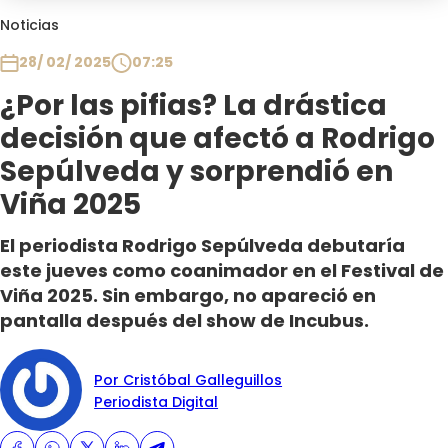
Club De La Comedia
Noticias
Contigo en Directo
28/ 02/ 2025
07:25
Plan Perfecto
¿Por las pifias? La drástica
El Tiempo
decisión que afectó a Rodrigo
Sabingo
Todos Los Programas
Sepúlveda y sorprendió en
Viña 2025
El periodista Rodrigo Sepúlveda debutaría
este jueves como coanimador en el Festival de
Viña 2025. Sin embargo, no apareció en
pantalla después del show de Incubus.
Por Cristóbal Galleguillos
Periodista Digital