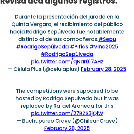
Revisa acá algunos registros:
Durante la presentación del jurado en la
Quinta Vergara, el recibimiento del público
hacia Rodrigo Sepúlveda fue notablemente
distinto al de sus compañeros.
#Sepu
#RodrigoSepúlveda
#Pifias
#Viña2025
#RodrigoSepúlveda
pic.twitter.com/qNar017AHz
— Célula Plus (@celulaplus)
February 28, 2025
The competitions were supposed to be
hosted by Rodrigo Sepulveda but it was
replaced by Rafael Araneda for this
pic.twitter.com/27BZS3jQlW
— Buchupureo Crave (@ChileanCrave)
February 28, 2025