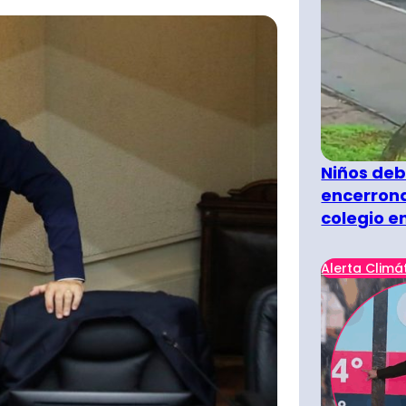
Niños deb
encerrona
colegio e
Alerta Climá