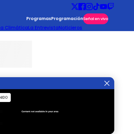
Programas
Programación
Señal en vivo
ta Climática
La Entrevista
Noticieros