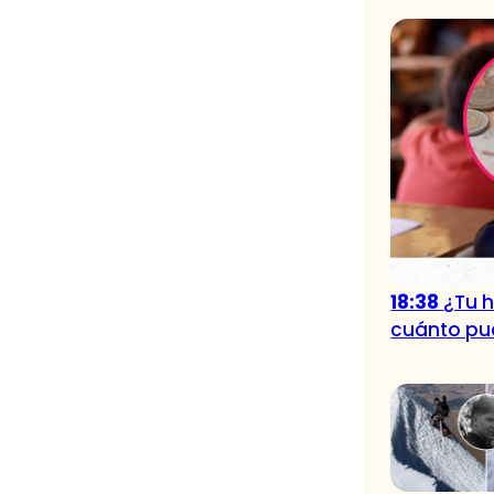
18:38
¿Tu h
cuánto pue