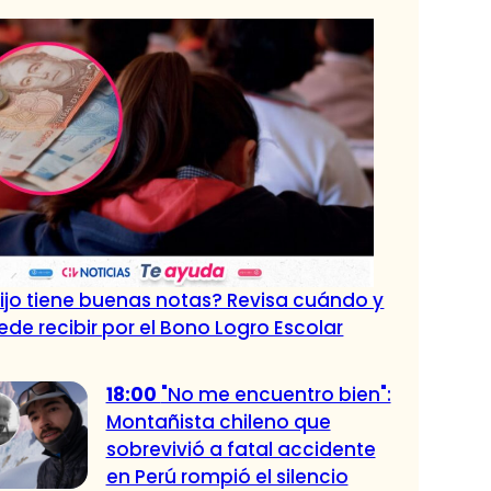
ijo tiene buenas notas? Revisa cuándo y
de recibir por el Bono Logro Escolar
18:00
"No me encuentro bien":
Montañista chileno que
sobrevivió a fatal accidente
en Perú rompió el silencio