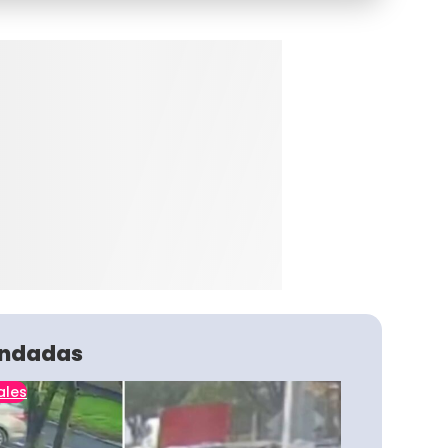
ndadas
ales