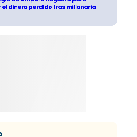
 el dinero perdido tras millonaria
o