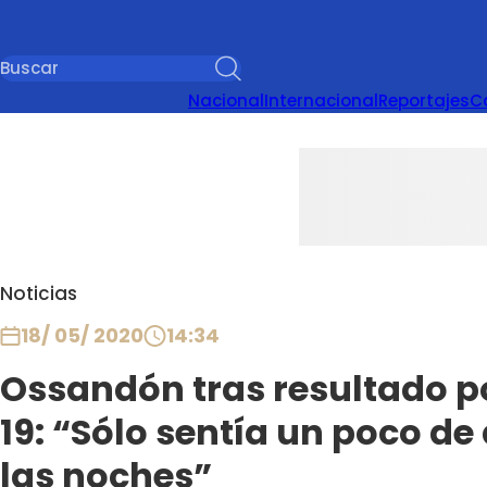
Nacional
Internacional
Reportajes
C
Noticias
18/ 05/ 2020
14:34
Ossandón tras resultado p
19: “Sólo sentía un poco d
las noches”