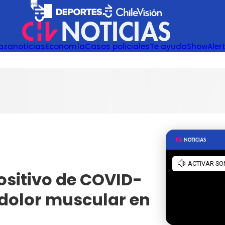
azanoticias
Economía
Casos policiales
Te ayuda
Show
Aler
ositivo de COVID-
e dolor muscular en