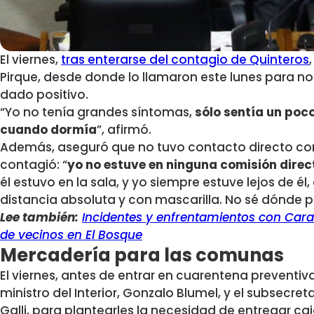
El viernes,
tras enterarse del contagio de Quinteros
Pirque, desde donde lo llamaron este lunes para no
dado positivo.
“Yo no tenía grandes síntomas,
sólo sentía un poc
cuando dormía
”, afirmó.
Además, aseguró que no tuvo contacto directo co
contagió: “
yo no estuve en ninguna comisión dire
él estuvo en la sala, y yo siempre estuve lejos de él
distancia absoluta y con mascarilla. No sé dónde p
Lee también:
Incidentes y enfrentamientos con Car
de vecinos en El Bosque
Mercadería para las comunas
El viernes, antes de entrar en cuarentena preventiv
ministro del Interior, Gonzalo Blumel, y el subsecreta
Galli, para plantearles la necesidad de entregar ca