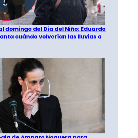
al domingo del Día del Niño: Eduardo
anta cuándo volverían las lluvias a
tegia de Amparo Noguera para