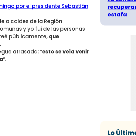
ingo por el presidente Sebastián
recuperar
estafa
e alcaldes de la Región
comunas y yo fui de las personas
nteé públicamente,
que
.
egue atrasada: “
esto se veía venir
ia
”.
Lo Últim