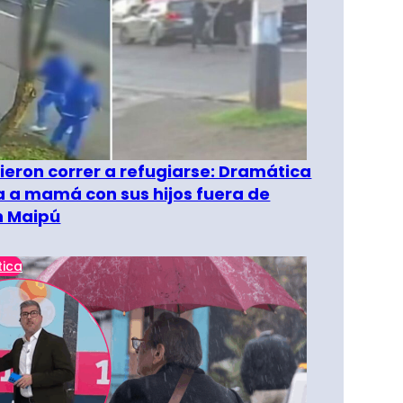
ieron correr a refugiarse: Dramática
 a mamá con sus hijos fuera de
n Maipú
tica