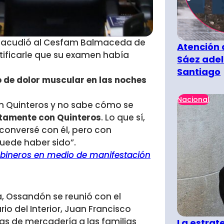
, acudió al Cesfam Balmaceda de
Atención 
tificarle que su examen había
Sáez adel
Santiago
o de dolor muscular en las noches
Nacional
n Quinteros y no sabe cómo se
ctamente con Quinteros
. Lo que sí,
, conversé con él, pero con
uede haber sido”.
abineros en medio de manifestación
a, Ossandón se reunió con el
rio del Interior, Juan Francisco
jas de mercadería a las familias
La estra