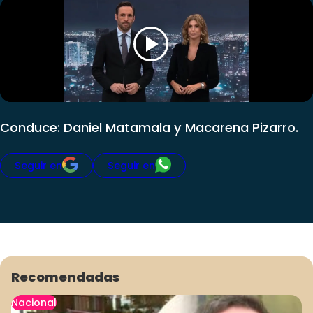
Club De La Comedia
Contigo en Directo
Plan Perfecto
El Tiempo
Sabingo
Todos Los Programas
Conduce: Daniel Matamala y Macarena Pizarro.
Seguir en
Seguir en
Recomendadas
Nacional