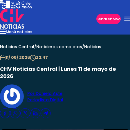
Imperdibles
Señal en vivo
Menú noticias
Internacional
Reportajes
Cazanoticias
Economía
Casos poli
Nacional
Noticias Central
/
Noticieros completos
/
Noticias
11/ 05/ 2026
22:47
CHV Noticias Central | Lunes 11 de mayo de
2026
Por Daniela Aste
Periodista Digital
Programas