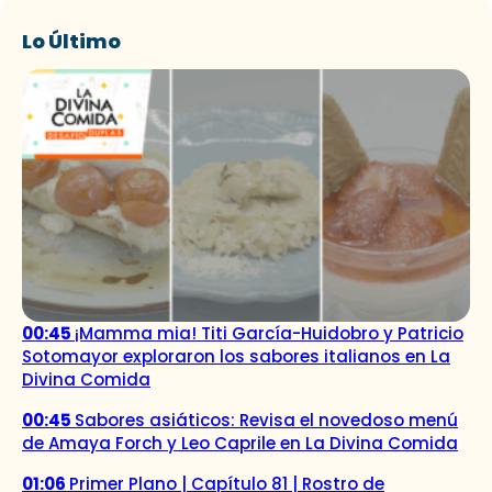
Lo Último
00:45
¡Mamma mia! Titi García-Huidobro y Patricio
Sotomayor exploraron los sabores italianos en La
Divina Comida
00:45
Sabores asiáticos: Revisa el novedoso menú
de Amaya Forch y Leo Caprile en La Divina Comida
01:06
Primer Plano | Capítulo 81 | Rostro de