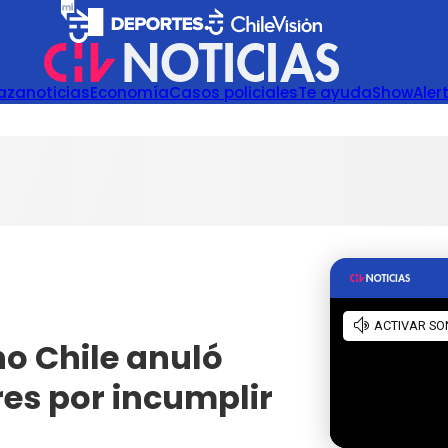
azanoticias
Economía
Casos policiales
Te ayuda
Show
Aler
o Chile anuló
es por incumplir