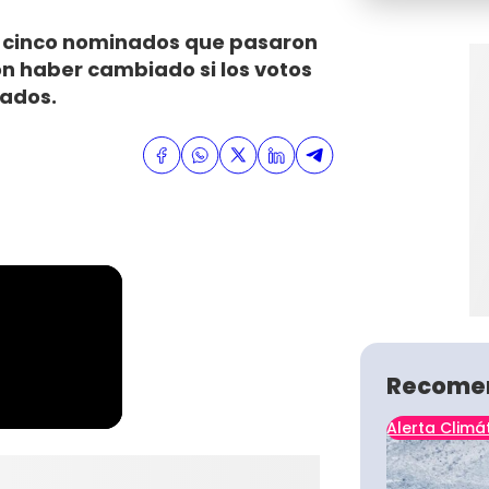
los cinco nominados que pasaron
on haber cambiado si los votos
dados.
Recome
Alerta Climá