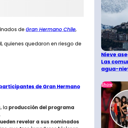
minados de
Gran Hermano Chile
,
l
, quienes quedaron en riesgo de
Nieve ase
Las comun
agua-nie
Show
s participantes de Gran Hermano
, la
producción del programa
.
ueden revelar a sus nominados