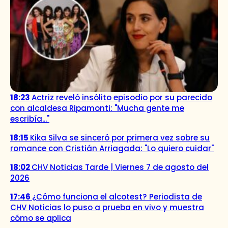
18:23
Actriz reveló insólito episodio por su parecido
con alcaldesa Ripamonti: "Mucha gente me
escribía..."
18:15
Kika Silva se sinceró por primera vez sobre su
romance con Cristián Arriagada: "Lo quiero cuidar"
18:02
CHV Noticias Tarde | Viernes 7 de agosto del
2026
17:46
¿Cómo funciona el alcotest? Periodista de
CHV Noticias lo puso a prueba en vivo y muestra
cómo se aplica