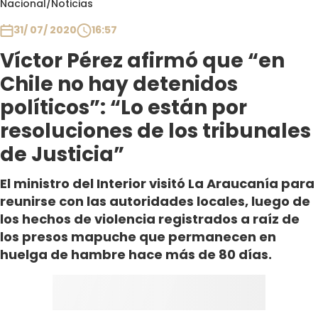
Nacional
/
Noticias
Club De La Comedia
Contigo en Directo
31/ 07/ 2020
16:57
Plan Perfecto
Víctor Pérez afirmó que “en
El Tiempo
Chile no hay detenidos
Sabingo
políticos”: “Lo están por
Todos Los Programas
resoluciones de los tribunales
de Justicia”
El ministro del Interior visitó La Araucanía para
reunirse con las autoridades locales, luego de
los hechos de violencia registrados a raíz de
los presos mapuche que permanecen en
huelga de hambre hace más de 80 días.