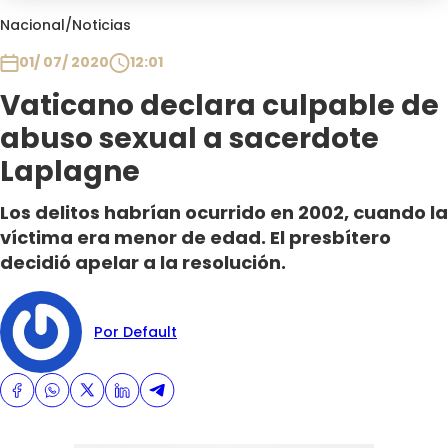
Club De La Comedia
Nacional
/
Noticias
Contigo en Directo
01/ 07/ 2020
12:01
Plan Perfecto
Vaticano declara culpable de
El Tiempo
abuso sexual a sacerdote
Sabingo
Todos Los Programas
Laplagne
Los delitos habrían ocurrido en 2002, cuando la
víctima era menor de edad. El presbítero
decidió apelar a la resolución.
Por Default