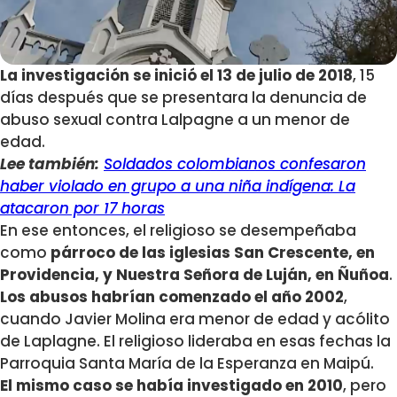
La investigación se inició el 13 de julio de 2018
, 15
días después que se presentara la denuncia de
abuso sexual contra Lalpagne a un menor de
edad.
Lee también:
Soldados colombianos confesaron
haber violado en grupo a una niña indígena: La
atacaron por 17 horas
En ese entonces, el religioso se desempeñaba
como
párroco de las iglesias San Crescente, en
Providencia, y Nuestra Señora de Luján, en Ñuñoa
.
Los abusos habrían comenzado el año 2002
,
cuando Javier Molina era menor de edad y acólito
de Laplagne. El religioso lideraba en esas fechas la
Parroquia Santa María de la Esperanza en Maipú.
El mismo caso se había investigado en 2010
, pero