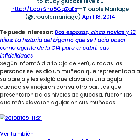
to study glucose levels…
http://t.co/Sho5GqZaEx
— Trouble Marriage
(@troublemarriage)
April 18, 2014
Te puede interesar:
Dos esposas, cinco novias y 13
hijos: La historia del bígamo que se hacía pasar
como agente de la CIA para encubrir sus
infidelidades
Según informó diario Ojo de Perú, a todas las
personas se les dio un muñeco que representaba a
su pareja y les exigió que clavaran una aguja
cuando se enojaran con su otro par. Las que
presentaron bajos niveles de glucosa, fueron las
que más clavaron agujas en sus muñecos.
Ver también