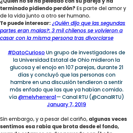
¿Quién no se ha peleado con su pareja y ha
terminado pidiendo perdón?
Es parte del amor y
de la vida junto a otro ser humano.
Te puede interesar:
¿Quién dijo que las segundas
partes eran malas?: 3 mil chilenos se volvieron a
casar con la misma persona tras divorciarse
#DatoCurioso
Un grupo de investigadores de
la Universidad Estatal de Ohio midieron la
glucosa y el enojo en 107 parejas, durante 21
días y concluyó que las personas con
hambre en una discusión tendieron a sentir
más enfado que las que ya habían comido.
vía
@melvherrera1
— Canal RTU (@CanalRTU)
January 7, 2019
Sin embargo, y a pesar del cariño,
algunas veces
sentimos esa rabia que brota desde el fondo,