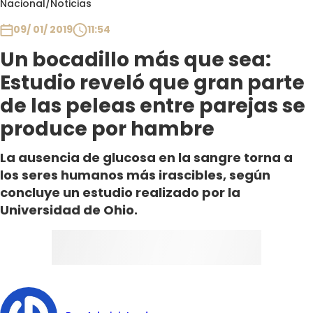
Nacional
/
Noticias
Club De La Comedia
Contigo en Directo
09/ 01/ 2019
11:54
Plan Perfecto
Un bocadillo más que sea:
El Tiempo
Estudio reveló que gran parte
Sabingo
de las peleas entre parejas se
Todos Los Programas
produce por hambre
La ausencia de glucosa en la sangre torna a
los seres humanos más irascibles, según
concluye un estudio realizado por la
Universidad de Ohio.