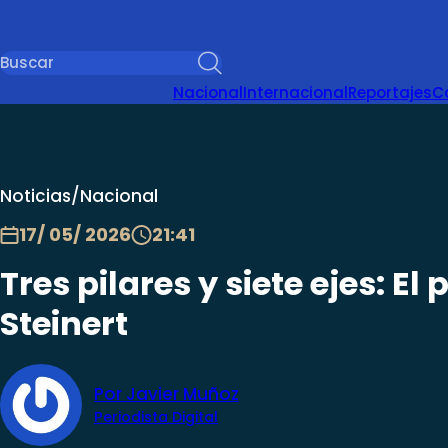
Nacional
Internacional
Reportajes
C
Noticias
/
Nacional
17/ 05/ 2026
21:41
Tres pilares y siete ejes: E
Steinert
Por Javier Muñoz
Periodista Digital