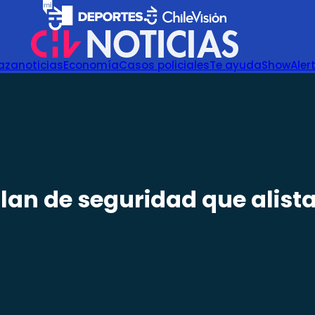
azanoticias
Economía
Casos policiales
Te ayuda
Show
Aler
l plan de seguridad que alist