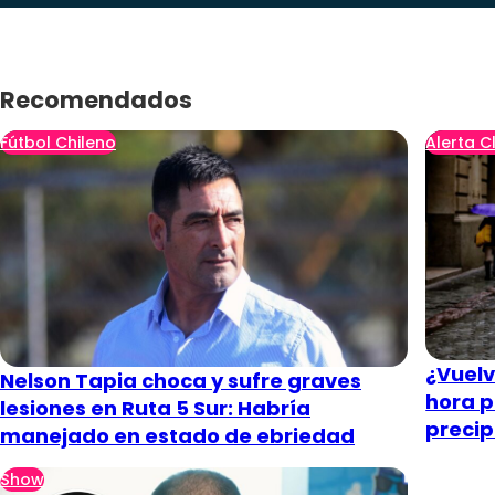
Recomendados
Fútbol Chileno
Alerta C
¿Vuelve
Nelson Tapia choca y sufre graves
hora p
lesiones en Ruta 5 Sur: Habría
precip
manejado en estado de ebriedad
Show