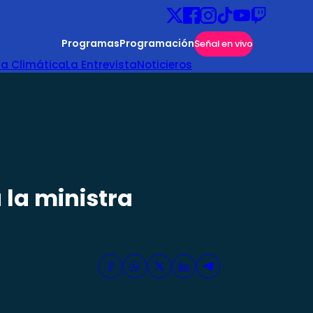
Programas
Programación
Señal en vivo
ta Climática
La Entrevista
Noticieros
a la ministra