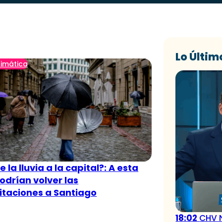
Lo Últim
limática
 la lluvia a la capital?: A esta
odrían volver las
itaciones a Santiago
18:02
CHV N