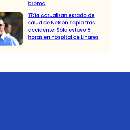
broma
17:14
Actualizan estado de
salud de Nelson Tapia tras
accidente: Sólo estuvo 5
horas en hospital de Linares