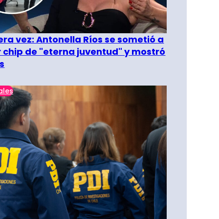
era vez: Antonella Ríos se sometió a
r chip de "eterna juventud" y mostró
s
ales