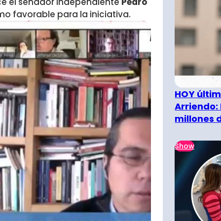
ice el senador independiente
Pedro
o favorable para la iniciativa.
HOY últim
Arriendo:
millones 
Show