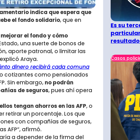
lamentario indica que espera que
ebe el fondo solidario
, que en
Es su terc
particula
 mejorar el fondo y cómo
resultado
l Estado, una suerte de bonos de
, aporte patronal, o limitar las
Casos polici
 explicó Araya.
uánto dinero recibirá cada comuna
nto cotizantes como pensionados
AFP. Sin embargo,
no podrán
pañías de seguros
, pues ahí opera
ellos tengan ahorros en las AFP
, o
 retirar un porcentaje. Los que
siones con compañías de seguros,
s AFP”, afirmó.
ría a depender de la firma del