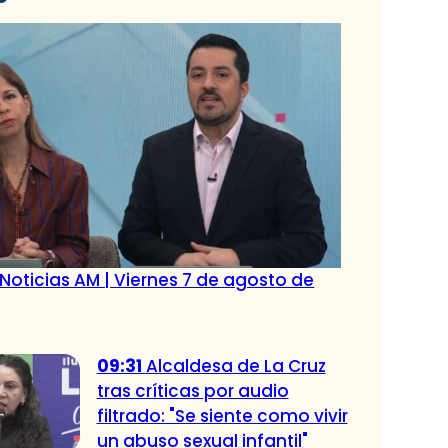
Noticias AM | Viernes 7 de agosto de
09:31
Alcaldesa de La Cruz
tras críticas por audio
filtrado: "Se siente como vivir
un abuso sexual infantil"