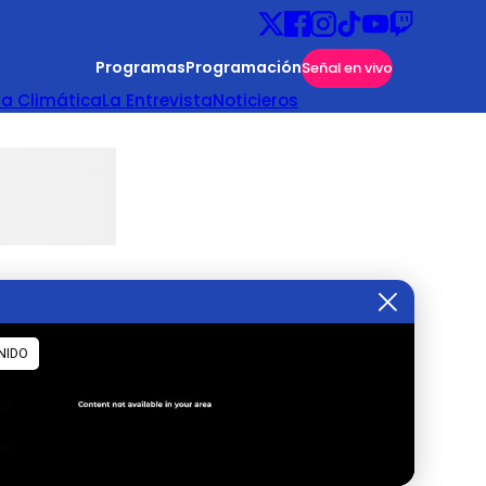
Programas
Programación
Señal en vivo
ta Climática
La Entrevista
Noticieros