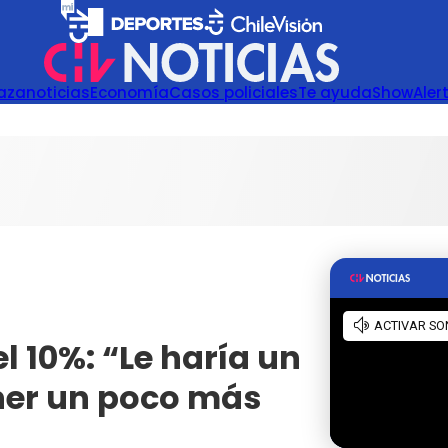
azanoticias
Economía
Casos policiales
Te ayuda
Show
Aler
l 10%: “Le haría un
ener un poco más