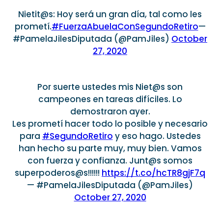
Nietit@s: Hoy será un gran día, tal como les
prometí.
#FuerzaAbuelaConSegundoRetiro
—
#PamelaJilesDiputada (@PamJiles)
October
27, 2020
Por suerte ustedes mis Niet@s son
campeones en tareas difíciles. Lo
demostraron ayer.
Les prometí hacer todo lo posible y necesario
para
#SegundoRetiro
y eso hago. Ustedes
han hecho su parte muy, muy bien. Vamos
con fuerza y confianza. Junt@s somos
superpoderos@s!!!!!!
https://t.co/hcTR8gjF7q
— #PamelaJilesDiputada (@PamJiles)
October 27, 2020