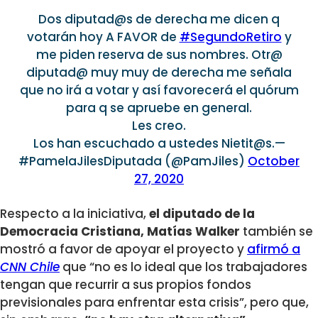
Dos diputad@s de derecha me dicen q
votarán hoy A FAVOR de
#SegundoRetiro
y
me piden reserva de sus nombres. Otr@
diputad@ muy muy de derecha me señala
que no irá a votar y así favorecerá el quórum
para q se apruebe en general.
Les creo.
Los han escuchado a ustedes Nietit@s.—
#PamelaJilesDiputada (@PamJiles)
October
27, 2020
Respecto a la iniciativa,
el diputado de la
Democracia Cristiana, Matías Walker
también se
mostró a favor de apoyar el proyecto y
afirmó a
CNN Chile
que “no es lo ideal que los trabajadores
tengan que recurrir a sus propios fondos
previsionales para enfrentar esta crisis”, pero que,