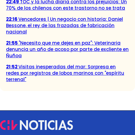
22:49
TOC y la lucha diaria contra los prejuicios: Un
70% de los chilenos con este trastorno no se trata
22:16
Vencedores | Un negocio con historia: Daniel
Bessone, el rey de las frazadas de fabricación
nacional
21:55
"Necesito que me dejes en paz": Veterinaria
denuncia un año de acoso por parte de excliente en
Ñuñoa
21:52
Visitas inesperadas del mar: Sorpresa en
redes por registros de lobos marinos con "espíritu
terrenal"