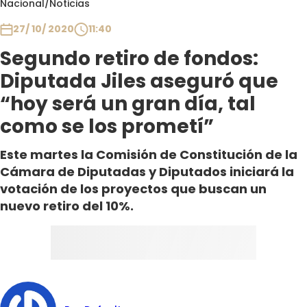
Nacional
/
Noticias
Club De La Comedia
Contigo en Directo
27/ 10/ 2020
11:40
Plan Perfecto
Segundo retiro de fondos:
El Tiempo
Diputada Jiles aseguró que
Sabingo
“hoy será un gran día, tal
Todos Los Programas
como se los prometí”
Este martes la Comisión de Constitución de la
Cámara de Diputadas y Diputados iniciará la
votación de los proyectos que buscan un
nuevo retiro del 10%.