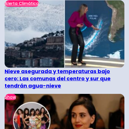
Alerta Climática
Nieve asegurada y temperaturas bajo
cero: Las comunas del centro y sur que
tendrán agua-nieve
Show