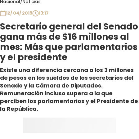
Nacional
/
Noticias
Club De La Comedia
Contigo en Directo
12/ 04/ 2019
13:17
Plan Perfecto
Secretario general del Senado
El Tiempo
gana más de $16 millones al
Sabingo
mes: Más que parlamentarios
Todos Los Programas
y el presidente
Existe una diferencia cercana a los 3 millones
de pesos en los sueldos de los secretarios del
Senado y la Cámara de Diputados.
Remuneración incluso supera a la que
perciben los parlamentarios y el Presidente de
la República.