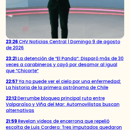
23:26
CHV Noticias Central | Domingo 9 de agosto
de 2026
23:21
La detención de “El Panda”: Disparó más de 30
veces a carabineros y cayó por desamor al igual
que “Chicorte”
22:57
Ya no puede ver el cielo por una enfermedad:
La historia de la primera astrónoma de Chile
22:12
Derrumbe bloquea principal ruta entre
Valparaíso y Viña del Mar: Automovilistas buscan
alternativas
21:59
Revelan videos de encerrona que repelió
escolta de Luis Cordero: Tres imputados quedaron