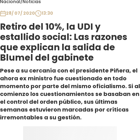
Nacional
/
Noticias
Club De La Comedia
Contigo en Directo
28/ 07/ 2020
13:30
Plan Perfecto
Retiro del 10%, la UDI y
El Tiempo
estallido social: Las razones
Sabingo
que explican la salida de
Todos Los Programas
Blumel del gabinete
Pese a su cercanía con el presidente Piñera, el
ahora ex ministro fue cuestionado en todo
momento por parte del mismo oficialismo. Si al
comienzo los cuestionamientos se basaban en
el control del orden público, sus últimas
semanas estuvieron marcadas por críticas
irremontables a su gestión.