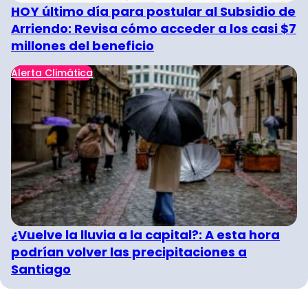
HOY último día para postular al Subsidio de
Arriendo: Revisa cómo acceder a los casi $7
millones del beneficio
Alerta Climática
¿Vuelve la lluvia a la capital?: A esta hora
podrían volver las precipitaciones a
Santiago