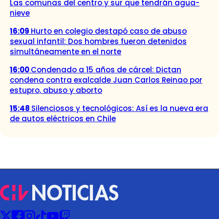
Las comunas del centro y sur que tendrán agua-
nieve
16:09
Hurto en colegio destapó caso de abuso
sexual infantil: Dos hombres fueron detenidos
simultáneamente en el norte
16:00
Condenado a 15 años de cárcel: Dictan
condena contra exalcalde Juan Carlos Reinao por
estupro, abuso y aborto
15:48
Silenciosos y tecnológicos: Así es la nueva era
de autos eléctricos en Chile