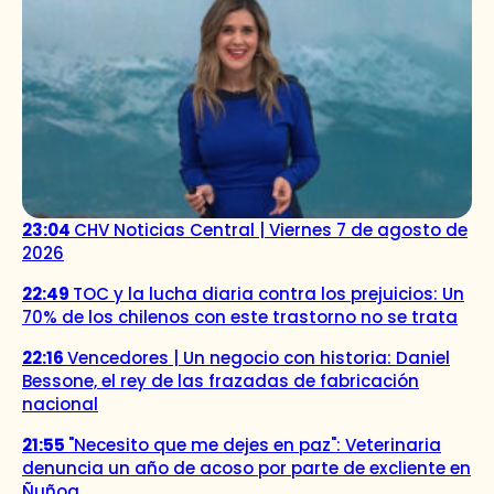
23:04
CHV Noticias Central | Viernes 7 de agosto de
2026
22:49
TOC y la lucha diaria contra los prejuicios: Un
70% de los chilenos con este trastorno no se trata
22:16
Vencedores | Un negocio con historia: Daniel
Bessone, el rey de las frazadas de fabricación
nacional
21:55
"Necesito que me dejes en paz": Veterinaria
denuncia un año de acoso por parte de excliente en
Ñuñoa