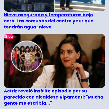
Nieve asegurada y temperaturas bajo
cero: Las comunas del centro y sur que
tendrán agua-nieve
Show
Actriz reveló insólito episodio por su
parecido con alcaldesa Ripamonti: "Mucha
gente me escribía..."