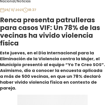
Nacional
/
Noticias
Club De La Comedia
Contigo en Directo
25/ 11/ 2021
18:37
Plan Perfecto
Renca presenta patrulleras
El Tiempo
para casos VIF: Un 78% de las
Sabingo
vecinas ha vivido violencia
Todos Los Programas
física
Este jueves, en el Día Internacional para la
Eliminación de la Violencia contra la Mujer, el
Municipio presentó al equipo “Yo Te Creo SOS”.
Asimismo, dio a conocer la encuesta aplicada
a más de 500 vecinas, en que un 78% declaró
haber vivido violencia física en contexto de
pareja.