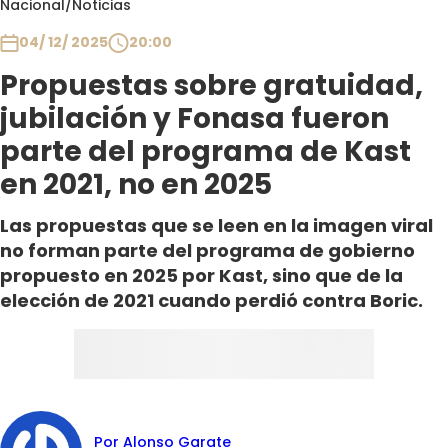
Nacional
/
Noticias
Club De La Comedia
Contigo en Directo
04/ 12/ 2025
20:00
Plan Perfecto
Propuestas sobre gratuidad,
El Tiempo
jubilación y Fonasa fueron
Sabingo
parte del programa de Kast
Todos Los Programas
en 2021, no en 2025
Las propuestas que se leen en la imagen viral
no forman parte del programa de gobierno
propuesto en 2025 por Kast, sino que de la
elección de 2021 cuando perdió contra Boric.
Por Alonso Garate