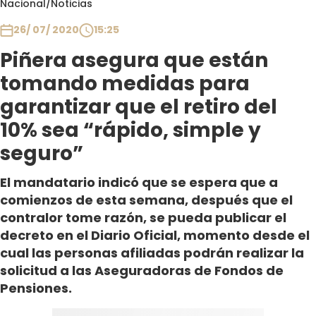
Nacional
/
Noticias
Club De La Comedia
Contigo en Directo
26/ 07/ 2020
15:25
Plan Perfecto
Piñera asegura que están
El Tiempo
tomando medidas para
Sabingo
garantizar que el retiro del
Todos Los Programas
10% sea “rápido, simple y
seguro”
El mandatario indicó que se espera que a
comienzos de esta semana, después que el
contralor tome razón, se pueda publicar el
decreto en el Diario Oficial, momento desde el
cual las personas afiliadas podrán realizar la
solicitud a las Aseguradoras de Fondos de
Pensiones.