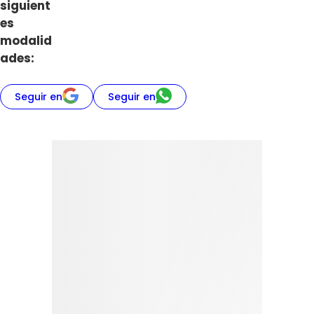
siguient
es
modalid
ades:
Seguir en
Seguir en