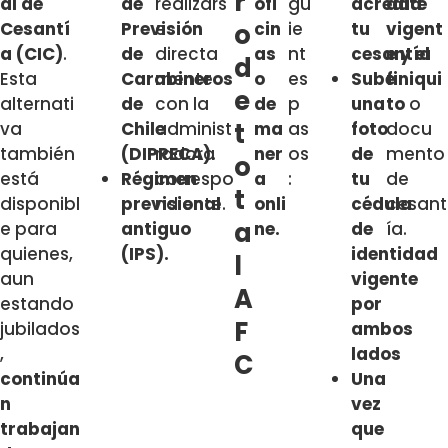
r
al de
de
realizars
ofi
gu
acredite
dad
Cesantí
Previsión
e
o
cin
ie
tu
vigent
a (CIC)
.
de
directa
as
nt
cesantía
e y el
d
Esta
Carabineros
mente
o
es
Sube
finiqui
e
alternati
de
con la
de
p
una
to
o
t
va
Chile
administ
ma
as
foto
docu
también
(DIPRECA).
radora
ner
os
de
mento
o
está
Régimen
correspo
a
:
tu
de
t
disponibl
previsional
ndiente.
onli
cédula
cesant
a
e para
antiguo
ne.
de
ía.
quienes,
(IPS).
identidad
l
aun
vigente
A
estando
por
F
jubilados
ambos
,
lados
C
continúa
Una
n
vez
trabajan
que