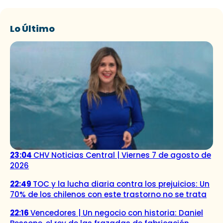
Lo Último
23:04
CHV Noticias Central | Viernes 7 de agosto de
2026
22:49
TOC y la lucha diaria contra los prejuicios: Un
70% de los chilenos con este trastorno no se trata
22:16
Vencedores | Un negocio con historia: Daniel