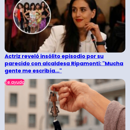
Actriz reveló insólito episodio por su
parecido con alcaldesa Ripamonti: "Mucha
gente me escribía..."
Te ayuda