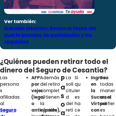
Ver también:
Subsidio Eléctrico: Revisa la fecha del
cuarto proceso de postulación y los
requisitos
¿Quiénes pueden retirar todo el
dinero del Seguro de Cesantía?
P
Las
AFP:
Además
La
Si
Ingresa
De
persona
por
del retiro
soli
qu
en
todas
a
s
vejez
complet
citu
ier
la
maner
s
afiliadas
(legal
o, tienen
d
es
Sucursal
as, si
o
al
o
la
del
ha
Virtual
prefier
Seguro
anticipada),
opción
reti
ce
con
es
a