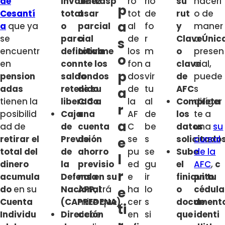
de
invalidez
de
trasp
ro
rlo
su
hacerl
p
Cesantí
total
asar
tot
de
rut
o de
a
a
que ya
o
parcial
al
fo
y
maner
se
parcial
o
de
r
ClaveÚnic
a
s
encuentr
definitiva
totalme
los
m
o
presen
o
en
con
nte los
fon
a
clave
cial,
p
pension
saldo
fondos
dos
vir
de
puede
adas
retenido
de su
de
tu
AFC
s
a
tienen la
liberado.
CIC a
la
al
Completa
diríger
r
posibilid
Caja
una
AF
de
los
te a
a
ad de
de
cuenta
C
be
datos
una
su
retirar el
Previsión
de
se
s
solicitado
cursal
e
total del
de
ahorro
pu
se
Sube
de la
l
dinero
la
previsio
ed
gu
el
AFC
,
c
r
acumula
Defensa
nal en su
e
ir
finiquito
on tu
do
en su
Nacional
AFP,
trá
ha
lo
o
cédula
e
Cuenta
(CAPREDENA).
mite que
cer
s
document
de
ti
Individu
Dirección
debe
en
si
que
identi