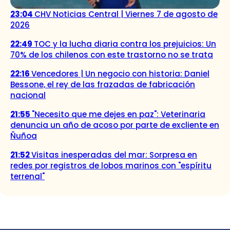
23:04
CHV Noticias Central | Viernes 7 de agosto de
2026
22:49
TOC y la lucha diaria contra los prejuicios: Un
70% de los chilenos con este trastorno no se trata
22:16
Vencedores | Un negocio con historia: Daniel
Bessone, el rey de las frazadas de fabricación
nacional
21:55
"Necesito que me dejes en paz": Veterinaria
denuncia un año de acoso por parte de excliente en
Ñuñoa
21:52
Visitas inesperadas del mar: Sorpresa en
redes por registros de lobos marinos con "espíritu
terrenal"