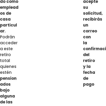
do como
acepte
emplead
su
os de
solicitud,
casa
recibirás
particul
un
ar
.
correo
Podrán
con
acceder
la
a este
confirmac
retiro
del
total
retiro
quienes
y la
estén
fecha
pension
de
ados
pago
bajo
alguna
de las