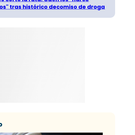
s" tras histórico decomiso de droga
o