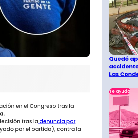
Quedó ape
accidente
Las Cond
Te ayuda
ción en el Congreso tras la
a.
cisión tras la
denuncia por
ado por el partido), contra la