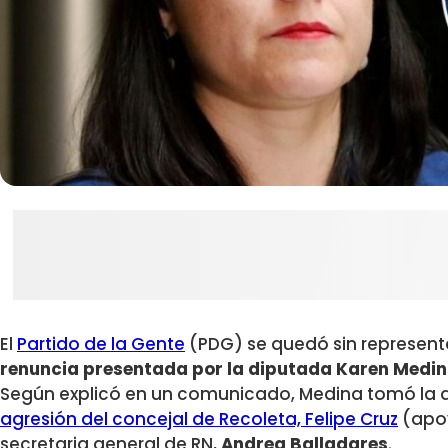
El
Partido de la Gente
(PDG) se quedó sin representa
renuncia presentada por la diputada Karen Medin
Según explicó en un comunicado, Medina tomó la de
agresión del concejal de Recoleta, Felipe Cruz
(apoy
secretaria general de RN,
Andrea Balladares
.