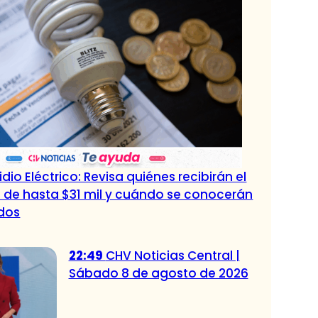
dio Eléctrico: Revisa quiénes recibirán el
 de hasta $31 mil y cuándo se conocerán
ados
22:49
CHV Noticias Central |
Sábado 8 de agosto de 2026