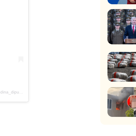
Una publicación compartida por Karen Medina Vásquez (@karenmedina_diputada)