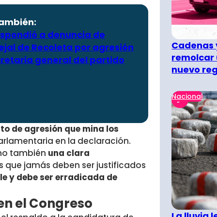
también:
espondió a denuncia de
Cadenas y
ejal de Recoleta por agresión
remolcar 
retaria general del partido
nuevo re
Nacional
cto de agresión que mina los
parlamentaria en la declaración.
sino también
una clara
s que jamás deben ser justificados
ble y debe ser erradicada de
en el Congreso
La lluvia 