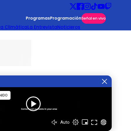
Programas
Programación
Señal en vivo
ta Climática
La Entrevista
Noticieros