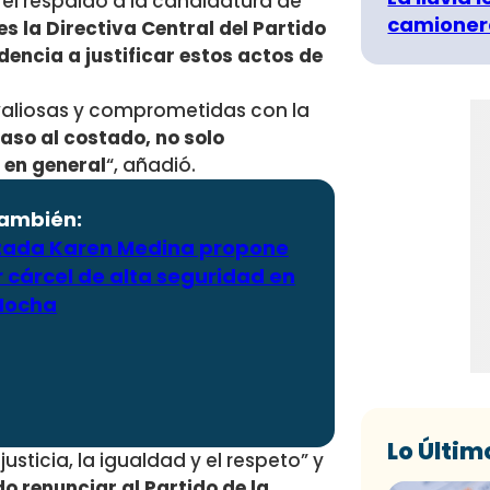
ó el respaldo a la candidatura de
camionero
es la Directiva Central del Partido
encia a justificar estos actos de
valiosas y comprometidas con la
aso al costado, no solo
a en general
“, añadió.
también:
tada Karen Medina propone
 cárcel de alta seguridad en
 Mocha
Lo Últim
sticia, la igualdad y el respeto” y
do renunciar al Partido de la