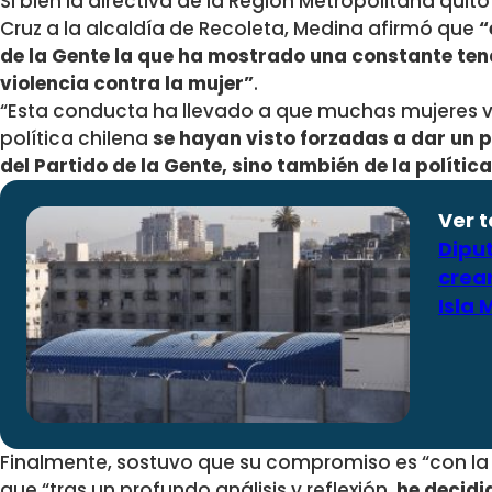
Si bien la directiva de la Región Metropolitana quit
Cruz a la alcaldía de Recoleta, Medina afirmó que
“
de la Gente la que ha mostrado una constante tend
violencia contra la mujer”
.
“Esta conducta ha llevado a que muchas mujeres 
política chilena
se hayan visto forzadas a dar un p
del Partido de la Gente, sino también de la polític
Ver 
Dipu
crear
Isla
Finalmente, sostuvo que su compromiso es “con la ju
que “tras un profundo análisis y reflexión,
he decidi