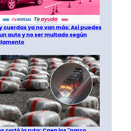
 cuerdas ya no van más: Así puedes
un auto y no ser multado según
glamento
les cortó la ruta: Caen los "narco