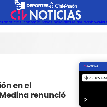
azanoticias
Economía
Casos policiales
Te ayuda
Show
Aler
ón en el
 Medina renunció