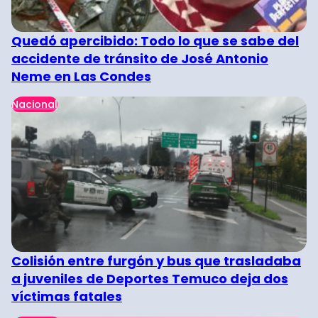
Quedó apercibido: Todo lo que se sabe del
accidente de tránsito de José Antonio
Neme en Las Condes
Nacional
Colisión entre furgón y bus que trasladaba
a juveniles de Deportes Temuco deja dos
víctimas fatales