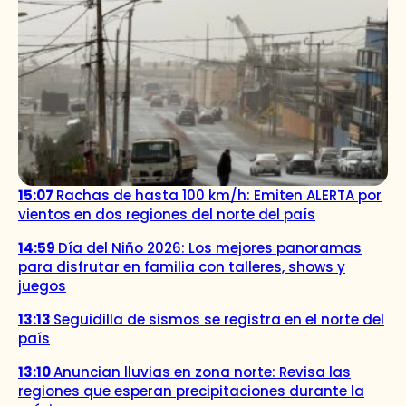
15:07
Rachas de hasta 100 km/h: Emiten ALERTA por
vientos en dos regiones del norte del país
14:59
Día del Niño 2026: Los mejores panoramas
para disfrutar en familia con talleres, shows y
juegos
13:13
Seguidilla de sismos se registra en el norte del
país
13:10
Anuncian lluvias en zona norte: Revisa las
regiones que esperan precipitaciones durante la