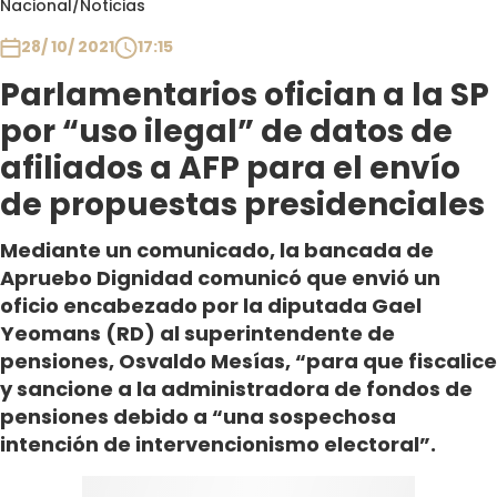
Nacional
/
Noticias
Club De La Comedia
Contigo en Directo
28/ 10/ 2021
17:15
Plan Perfecto
Parlamentarios ofician a la SP
El Tiempo
por “uso ilegal” de datos de
Sabingo
afiliados a AFP para el envío
Todos Los Programas
de propuestas presidenciales
Mediante un comunicado, la bancada de
Apruebo Dignidad comunicó que envió un
oficio encabezado por la diputada Gael
Yeomans (RD) al superintendente de
pensiones, Osvaldo Mesías, “para que fiscalice
y sancione a la administradora de fondos de
pensiones debido a “una sospechosa
intención de intervencionismo electoral”.