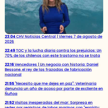
23:04
CHV Noticias Central | Viernes 7 de agosto de
2026
22:49
TOC y la lucha diaria contra los prejuicios: Un
70% de los chilenos con este trastorno no se trata
22:16
Vencedores | Un negocio con historia: Daniel
Bessone, el rey de las frazadas de fabricación
nacional
21:55
"Necesito que me dejes en paz": Veterinaria
denuncia un año de acoso por parte de excliente en
Ñuñoa
21:52
Visitas inesperadas del mar: Sorpresa en
redes por registros de lobos marinos con "espíritu