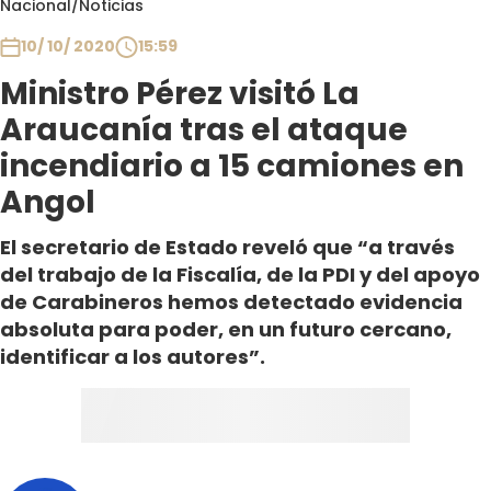
Nacional
/
Noticias
Club De La Comedia
Contigo en Directo
10/ 10/ 2020
15:59
Plan Perfecto
Ministro Pérez visitó La
El Tiempo
Araucanía tras el ataque
Sabingo
incendiario a 15 camiones en
Todos Los Programas
Angol
El secretario de Estado reveló que “a través
del trabajo de la Fiscalía, de la PDI y del apoyo
de Carabineros hemos detectado evidencia
absoluta para poder, en un futuro cercano,
identificar a los autores”.