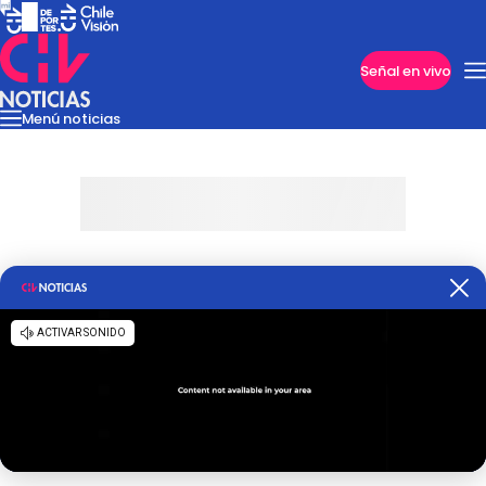
Imperdibles
Señal en vivo
Menú noticias
Internacional
Reportajes
Cazanoticias
Economía
Casos poli
Nacional
Programas