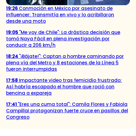
19:26
Conmoción en México por asesinato de
influencer: Transmitía en vivo y lo acribillaron
desde una moto
19:05
"Me voy de Chile": La drástica decisión que
tomó Naya Fácil en plena investigación por
conducir a 206 km/h
18:24
"¡Bájate!": Captan a hombre caminando por
plena vía del Metro y 8 estaciones de la Línea 5
fueron interrumpidas
17:58
Impactante video tras femicidio frustrado:
Así habría escapado el hombre que roció con
bencina a expareja
17:41
"Eres una cuma total": Camila Flores y Fabiola
Campillai protagonizan fuerte cruce en pasillos del
Congreso