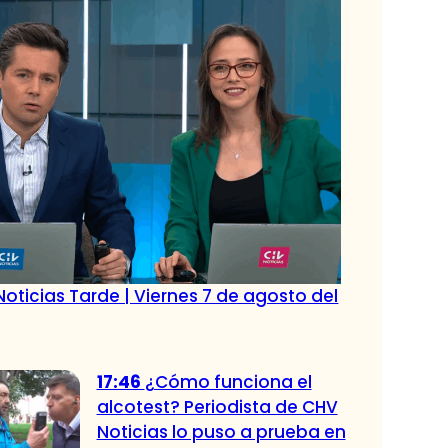
oticias Tarde | Viernes 7 de agosto del
17:46
¿Cómo funciona el
alcotest? Periodista de CHV
Noticias lo puso a prueba en