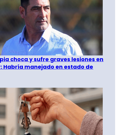
pia choca y sufre graves lesiones en
r: Habría manejado en estado de