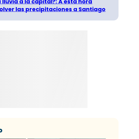
 lluvia a la capital?: A esta hora
olver las precipitaciones a Santiago
o