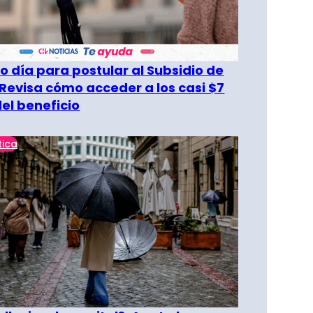
o día para postular al Subsidio de
 Revisa cómo acceder a los casi $7
del beneficio
tica