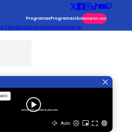
Programas
Programación
Señal en vivo
ta Climática
La Entrevista
Noticieros