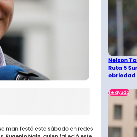
Nelson Ta
Ruta 5 Su
ebriedad
Te ayuda
 se manifestó este sábado en redes
os,
Eugenio Nain
, quien falleció este