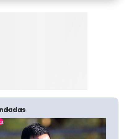
ndadas
no