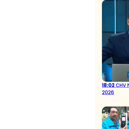
18:02
CHV N
2026