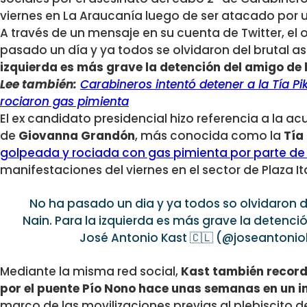
viernes en La Araucanía luego de ser atacado por
A través de un mensaje en su cuenta de Twitter, el 
pasado un día y ya todos se olvidaron del brutal a
izquierda es más grave la detención del amigo de 
Lee también:
Carabineros intentó detener a la Tía P
rociaron gas pimienta
El ex candidato presidencial hizo referencia a la a
de
Giovanna Grandón
, más conocida como la
Tía
golpeada y rociada con gas pimienta por parte d
manifestaciones del viernes en el sector de Plaza Ita
No ha pasado un dia y ya todos so olvidaron d
Nain. Para la izquierda es más grave la detenci
José Antonio Kast 🇨🇱 (@joseantoni
Mediante la misma red social,
Kast también recordó
por el puente Pío Nono hace unas semanas
en un 
marco de las movilizaciones previas al plebiscito d