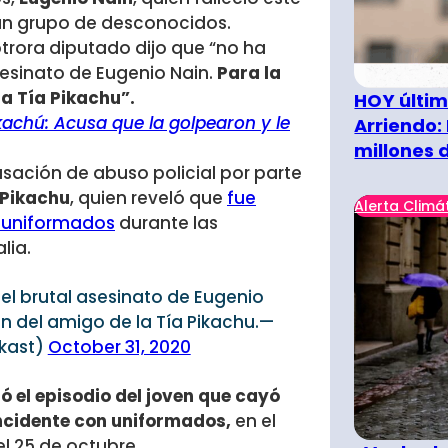
 un grupo de desconocidos.
otrora diputado dijo que “no ha
sesinato de Eugenio Nain.
Para la
la Tía Pikachu”.
HOY últim
ikachú: Acusa que la golpearon y le
Arriendo:
millones 
cusación de abuso policial por parte
 Pikachu
, quien reveló que
fue
Alerta Climá
e uniformados
durante las
lia.
el brutal asesinato de Eugenio
ón del amigo de la Tía Pikachu.—
okast)
October 31, 2020
 el episodio del joven que cayó
incidente con uniformados,
en el
el 25 de octubre.