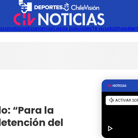
azanoticias
Economía
Casos policiales
Te ayuda
Show
Aler
o: “Para la
detención del