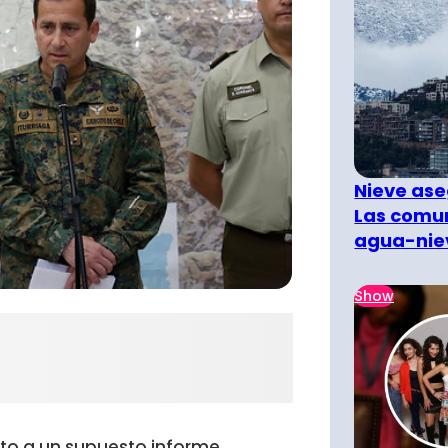
Nieve ase
Las comun
agua-nie
Show
ecto a un supuesto informe