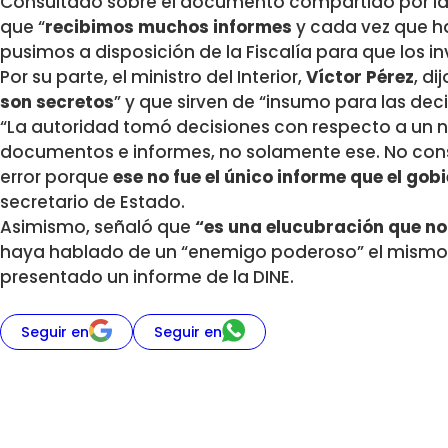
Consultado sobre el documento compartido por la D
que “
recibimos muchos informes
y cada vez que h
pusimos a disposición de la Fiscalía para que los in
Por su parte, el ministro del Interior,
Víctor Pérez
, di
son secretos
” y que sirven de “insumo para las dec
“La autoridad tomó decisiones con respecto a un
documentos e informes, no solamente ese. No cons
error porque
ese no fue el único informe que el gob
secretario de Estado.
Asimismo, señaló que
“es una elucubración que n
haya hablado de un “enemigo poderoso” el mismo d
presentado un informe de la DINE.
Seguir en
Seguir en