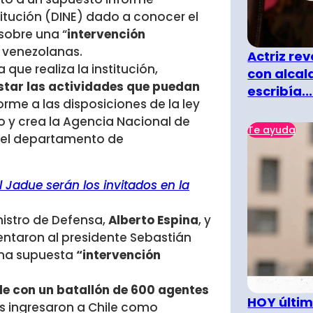
titución (DINE) dado a conocer el
sobre una “
intervención
y venezolanas.
Actriz rev
 que realiza la institución,
con alcal
estar las actividades que puedan
escribía...
rme a las disposiciones de la ley
do y crea la Agencia Nacional de
Te ayuda
e del departamento de
 Jadue serán los invitados en la
inistro de Defensa,
Alberto Espina
, y
esentaron al presidente Sebastián
una supuesta
“intervención
ile con un batallón de 600 agentes
HOY últim
es ingresaron a Chile como