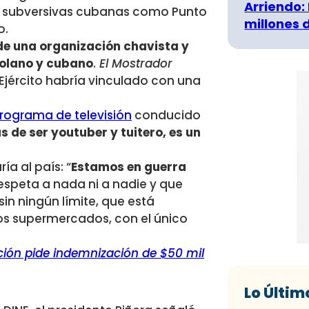
Arriendo:
s subversivas cubanas como Punto
millones 
o.
de una organización chavista y
zolano y cubano
.
El Mostrador
 Ejército habría vinculado con una
rograma de televisión
conducido
 de ser youtuber y tuitero, es un
a al país: “
Estamos en guerra
respeta a nada ni a nadie y que
sin ningún límite, que está
los supermercados, con el único
ción pide indemnización de $50 mil
Lo Últim