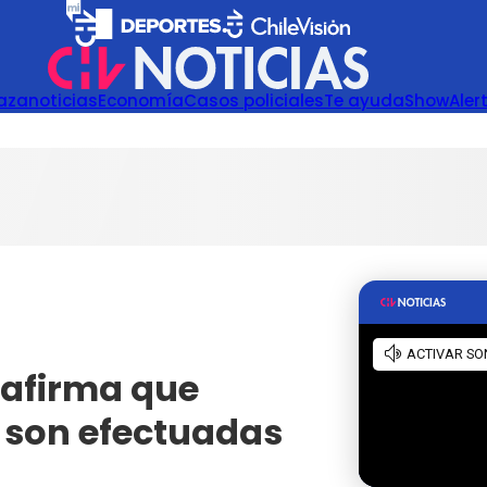
azanoticias
Economía
Casos policiales
Te ayuda
Show
Aler
o afirma que
a son efectuadas