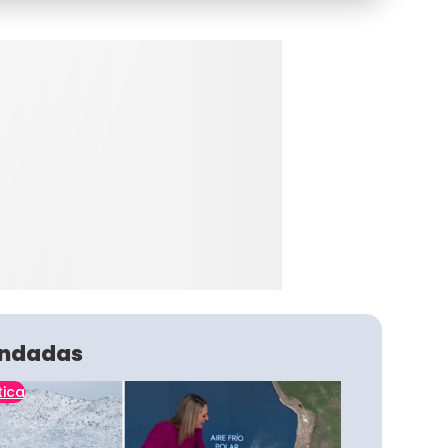
ndadas
tica