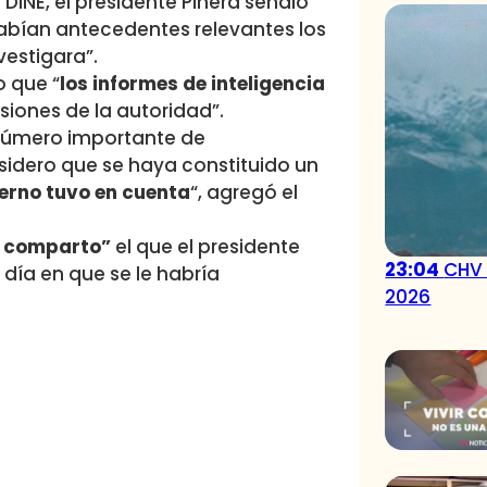
INE, el presidente Piñera señaló
abían antecedentes relevantes los
vestigara”.
jo que “
los informes de inteligencia
isiones de la autoridad”.
 número importante de
idero que se haya constituido un
ierno tuvo en cuenta
“, agregó el
o comparto”
el que el presidente
23:04
CHV 
ía en que se le habría
2026