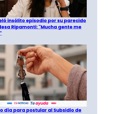
eló insólito episodio por su parecido
desa Ripamonti: "Mucha gente me
"
o día para postular al Subsidio de