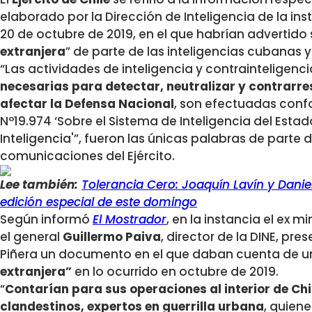
elaborado por la Dirección de Inteligencia de la ins
20 de octubre de 2019, en el que habrían advertido 
extranjera
” de parte de las inteligencias cubanas 
“Las actividades de inteligencia y contrainteligencia
necesarias para detectar, neutralizar y contrarr
afectar la Defensa Nacional
, son efectuadas confo
N°19.974 ‘Sobre el Sistema de Inteligencia del Esta
Inteligencia'”, fueron las únicas palabras de part
comunicaciones del Ejército.
Lee también:
Tolerancia Cero: Joaquín Lavín y Daniel
edición especial de este domingo
Según informó
El Mostrador
, en la instancia el ex m
el general
Guillermo Paiva
, director de la DINE, pr
Piñera un documento en el que daban cuenta de 
extranjera”
en lo ocurrido en octubre de 2019.
“
Contarían para sus operaciones al interior de Ch
clandestinos, expertos en guerrilla urbana
, quien