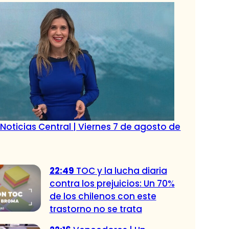
Noticias Central | Viernes 7 de agosto de
22:49
TOC y la lucha diaria
contra los prejuicios: Un 70%
de los chilenos con este
trastorno no se trata