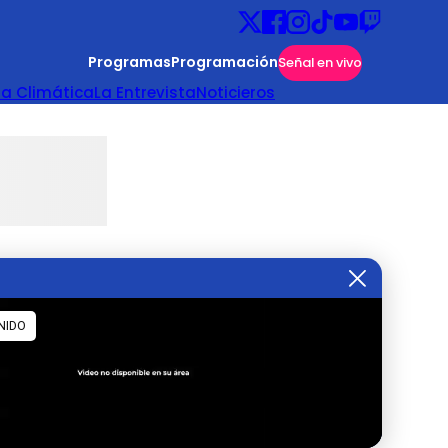
Programas
Programación
Señal en vivo
ta Climática
La Entrevista
Noticieros