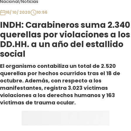
Nacional
/
Noticias
Club De La Comedia
Contigo en Directo
16/ 10/ 2020
10:56
Plan Perfecto
INDH: Carabineros suma 2.340
El Tiempo
querellas por violaciones a los
Sabingo
DD.HH. a un año del estallido
Todos Los Programas
social
El organismo contabiliza un total de 2.520
querellas por hechos ocurridos tras el 18 de
octubre. Además, con respecto a los
manifestantes, registra 3.023 víctimas
violaciones a los derechos humanos y 163
víctimas de trauma ocular.