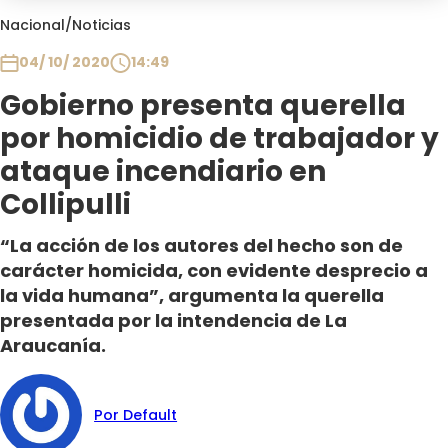
Club De La Comedia
Nacional
/
Noticias
Contigo en Directo
04/ 10/ 2020
14:49
Plan Perfecto
Gobierno presenta querella
El Tiempo
por homicidio de trabajador y
Sabingo
Todos Los Programas
ataque incendiario en
Collipulli
“La acción de los autores del hecho son de
carácter homicida, con evidente desprecio a
la vida humana”, argumenta la querella
presentada por la intendencia de La
Araucanía.
Por Default