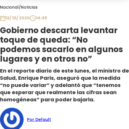
Club De La Comedia
Nacional
/
Noticias
Contigo en Directo
12/ 10/ 2020
14:49
Plan Perfecto
Gobierno descarta levantar
El Tiempo
toque de queda: “No
Sabingo
Todos Los Programas
podemos sacarlo en algunos
lugares y en otros no”
En el reporte diario de este lunes, el ministro de
Salud, Enrique Paris, aseguró que la medida
“no puede variar” y adelantó que “tenemos
que esperar que realmente las cifras sean
homogéneas” para poder bajarla.
Por Default