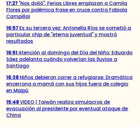
17:27
"Nos dolió": Ferias Libres emplazan a Camila
Flores por polémica frase en cruce contra Fabiola
Campillai
16:57
Es su tercera vez: Antonella Ríos se sometió a
particular chip de "eterna juventud" y mostró
resultados
16:51
Atención al domingo del Día del Niño: Eduardo
Sáez adelanta cuándo volverían las lluvias a
Santiago
16:38
Niños debieron correr a refugiarse: Dramática
encerrona a mamá con sus hijos fuera de colegio
en Maipú
15:48
VIDEO | Taiwán realiza simulacros de
evacuación al presidente por eventual ataque de
China