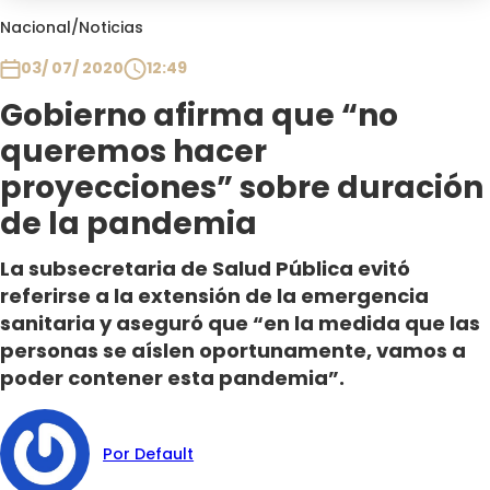
Club De La Comedia
Nacional
/
Noticias
Contigo en Directo
03/ 07/ 2020
12:49
Plan Perfecto
Gobierno afirma que “no
El Tiempo
queremos hacer
Sabingo
Todos Los Programas
proyecciones” sobre duración
de la pandemia
La subsecretaria de Salud Pública evitó
referirse a la extensión de la emergencia
sanitaria y aseguró que “en la medida que las
personas se aíslen oportunamente, vamos a
poder contener esta pandemia”.
Por Default