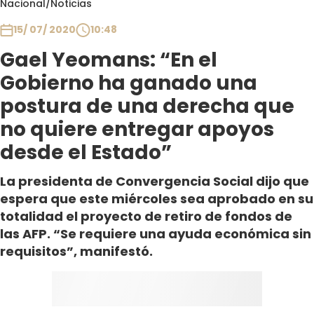
Nacional
/
Noticias
Club De La Comedia
Contigo en Directo
15/ 07/ 2020
10:48
Plan Perfecto
Gael Yeomans: “En el
El Tiempo
Gobierno ha ganado una
Sabingo
postura de una derecha que
Todos Los Programas
no quiere entregar apoyos
desde el Estado”
La presidenta de Convergencia Social dijo que
espera que este miércoles sea aprobado en su
totalidad el proyecto de retiro de fondos de
las AFP. “Se requiere una ayuda económica sin
requisitos”, manifestó.