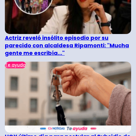
Actriz reveló insólito episodio por su
parecido con alcaldesa Ripamonti: "Mucha
gente me escribía..."
Te ayuda