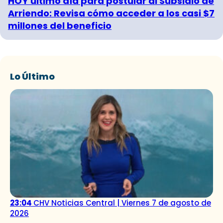
HOY último día para postular al Subsidio de
Arriendo: Revisa cómo acceder a los casi $7
millones del beneficio
Lo Último
23:04
CHV Noticias Central | Viernes 7 de agosto de
2026