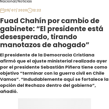
Nacional
/
Noticias
Club De La Comedia
Contigo en Directo
29/ 07/ 2020
12:22
Plan Perfecto
Fuad Chahín por cambio de
El Tiempo
gabinete: “El presidente está
Sabingo
desesperado, tirando
Todos Los Programas
manotazos de ahogado”
El presidente de la Democracia Cristiana
afirmó que el ajuste ministerial realizado ayer
por el presidente Sebastián Piñera tiene como
objetivo “terminar con la guerra civil en Chile
Vamos”. “Indudablemente aquí se fortalece la
opción del Rechazo dentro del gobierno”,
añadió.