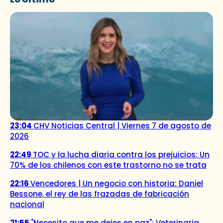
23:04
CHV Noticias Central | Viernes 7 de agosto de
2026
22:49
TOC y la lucha diaria contra los prejuicios: Un
70% de los chilenos con este trastorno no se trata
22:16
Vencedores | Un negocio con historia: Daniel
Bessone, el rey de las frazadas de fabricación
nacional
21:55
"Necesito que me dejes en paz": Veterinaria