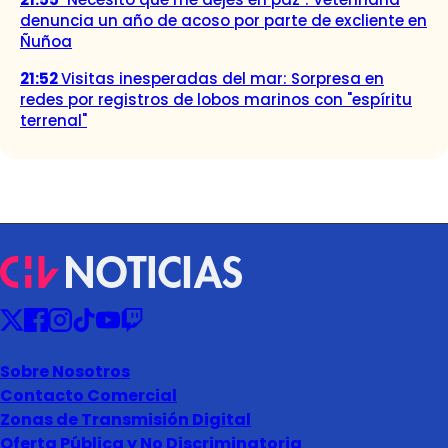
denuncia un año de acoso por parte de excliente en
Ñuñoa
21:52
Visitas inesperadas del mar: Sorpresa en
redes por registros de lobos marinos con "espíritu
terrenal"
Sobre Nosotros
Contacto Comercial
Zonas de Transmisión Digital
Oferta Pública y No Discriminatoria