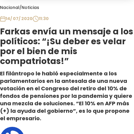
Club De La Comedia
Nacional
/
Noticias
Contigo en Directo
14/ 07/ 2020
11:30
Plan Perfecto
Farkas envía un mensaje a los
El Tiempo
políticos: “¡Su deber es velar
Sabingo
Todos Los Programas
por el bien de mis
compatriotas!”
El filántropo le habló especialmente a los
parlamentarios en la antesala de una nueva
votación en el Congreso del retiro del 10% de
fondos de pensiones por la pandemia y quiere
una mezcla de soluciones. “El 10% en AFP más
(+) la ayuda del gobierno”, es lo que propone
el empresario.