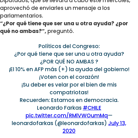
Diputados, que se llevará a cabo este miércoles,
aprovechó de enviarles un mensaje a los
parlamentarios.
“¿Por qué tiene que ser una u otra ayuda? ¿por
qué no ambas?”,
preguntó.
Políticos del Congreso:
¿Por qué tiene que ser una u otra ayuda?
¿POR QUÉ NO AMBAS ?
¡El 10% en AFP más (+) la ayuda del gobierno!
¡Voten con el corazón!
¡Su deber es velar por el bien de mis
compatriotas!
Recuerden: Estamos en democracia.
Leonardo Farkas
#CHILE
pic.twitter.com/RMlVWOumMq
—
leonardofarkas (@leonardofarkas)
July 13,
2020