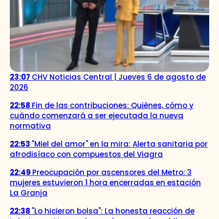
23:07
CHV Noticias Central | Jueves 6 de agosto de
2026
22:58
Fin de las contribuciones: Quiénes, cómo y
cuándo comenzará a ser ejecutada la nueva
normativa
22:53
"Miel del amor" en la mira: Alerta sanitaria por
afrodisíaco con compuestos del Viagra
22:49
Preocupación por ascensores del Metro: 3
mujeres estuvieron 1 hora encerradas en estación
La Granja
22:38
"Lo hicieron bolsa": La honesta reacción de