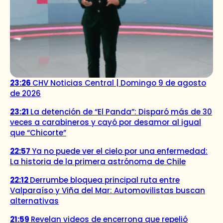
23:26
CHV Noticias Central | Domingo 9 de agosto
de 2026
23:21
La detención de “El Panda”: Disparó más de 30
veces a carabineros y cayó por desamor al igual
que “Chicorte”
22:57
Ya no puede ver el cielo por una enfermedad:
La historia de la primera astrónoma de Chile
22:12
Derrumbe bloquea principal ruta entre
Valparaíso y Viña del Mar: Automovilistas buscan
alternativas
21:59
Revelan videos de encerrona que repelió