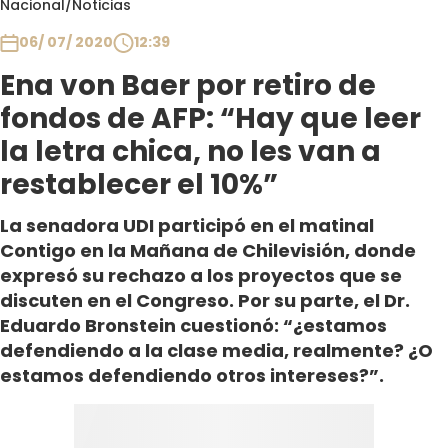
Nacional
/
Noticias
Club De La Comedia
Contigo en Directo
06/ 07/ 2020
12:39
Plan Perfecto
Ena von Baer por retiro de
El Tiempo
fondos de AFP: “Hay que leer
Sabingo
la letra chica, no les van a
Todos Los Programas
restablecer el 10%”
La senadora UDI participó en el matinal
Contigo en la Mañana de Chilevisión, donde
expresó su rechazo a los proyectos que se
discuten en el Congreso. Por su parte, el Dr.
Eduardo Bronstein cuestionó: “¿estamos
defendiendo a la clase media, realmente? ¿O
estamos defendiendo otros intereses?”.