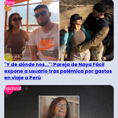
Show
"Y de dónde nos...": Pareja de Naya Fácil
expone a usuario tras polémica por gastos
en viaje a Perú
Nacional