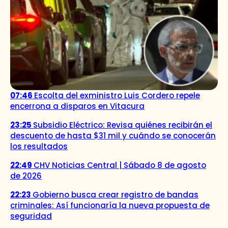
07:46
Escolta del exministro Luis Cordero repele
encerrona a disparos en Vitacura
23:25
Subsidio Eléctrico: Revisa quiénes recibirán el
descuento de hasta $31 mil y cuándo se conocerán
los resultados
22:49
CHV Noticias Central | Sábado 8 de agosto
de 2026
22:23
Gobierno busca crear registro de bandas
criminales: Así funcionaría la nueva propuesta de
seguridad