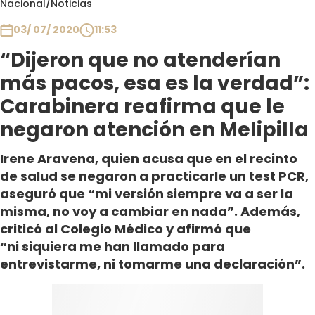
Nacional
/
Noticias
Club De La Comedia
Contigo en Directo
03/ 07/ 2020
11:53
Plan Perfecto
“Dijeron que no atenderían
El Tiempo
más pacos, esa es la verdad”:
Sabingo
Carabinera reafirma que le
Todos Los Programas
negaron atención en Melipilla
Irene Aravena, quien acusa que en el recinto
de salud se negaron a practicarle un test PCR,
aseguró que “mi versión siempre va a ser la
misma, no voy a cambiar en nada”. Además,
criticó al Colegio Médico y afirmó que
“ni siquiera me han llamado para
entrevistarme, ni tomarme una declaración”.