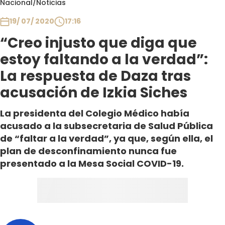
Nacional
/
Noticias
Club De La Comedia
Contigo en Directo
19/ 07/ 2020
17:16
Plan Perfecto
“Creo injusto que diga que
El Tiempo
estoy faltando a la verdad”:
Sabingo
La respuesta de Daza tras
Todos Los Programas
acusación de Izkia Siches
La presidenta del Colegio Médico había
acusado a la subsecretaria de Salud Pública
de “faltar a la verdad”, ya que, según ella, el
plan de desconfinamiento nunca fue
presentado a la Mesa Social COVID-19.