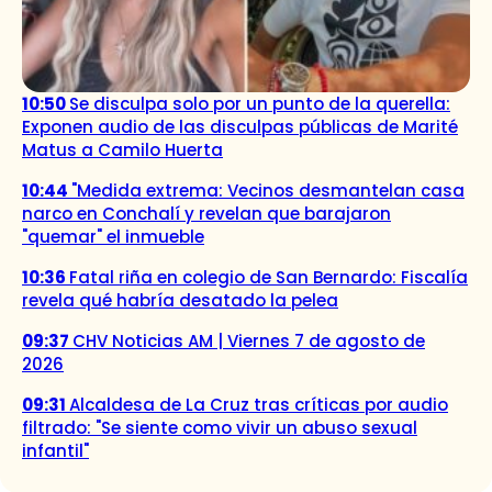
10:50
Se disculpa solo por un punto de la querella:
Exponen audio de las disculpas públicas de Marité
Matus a Camilo Huerta
10:44
"Medida extrema: Vecinos desmantelan casa
narco en Conchalí y revelan que barajaron
"quemar" el inmueble
10:36
Fatal riña en colegio de San Bernardo: Fiscalía
revela qué habría desatado la pelea
09:37
CHV Noticias AM | Viernes 7 de agosto de
2026
09:31
Alcaldesa de La Cruz tras críticas por audio
filtrado: "Se siente como vivir un abuso sexual
infantil"