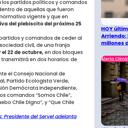
 los partidos políticos y comandos
 dentro de aquellas que fueron
 normativa vigente y que en
iva del plebiscito del próximo 25
HOY últim
Arriendo:
s partidos y comandos de ceder al
millones 
ociedad civil, de una franja
 el 22 de octubre,
en dos bloques
Alerta Climá
transmitirá en dos horarios: de
te el Consejo Nacional de
al, Partido Ecologista Verde,
Unión Demócrata Independiente,
o los comandos “Somos Chile”,
ebo Chile Digno”, y “Que Chile
s: Presidente del Servel adelanta