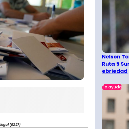
Nelson Ta
Ruta 5 Su
ebriedad
Te ayuda
egal (02:27)