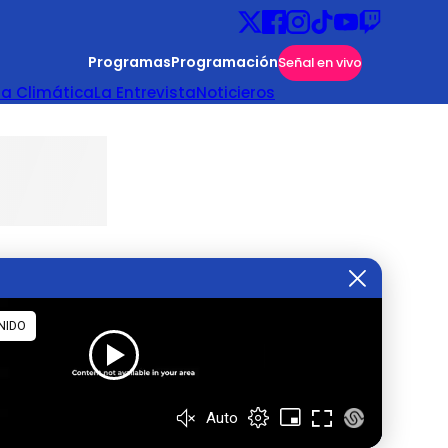
Programas
Programación
Señal en vivo
ta Climática
La Entrevista
Noticieros