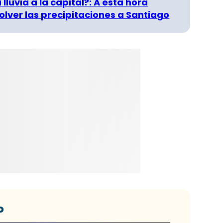
 lluvia a la capital?: A esta hora
olver las precipitaciones a Santiago
o