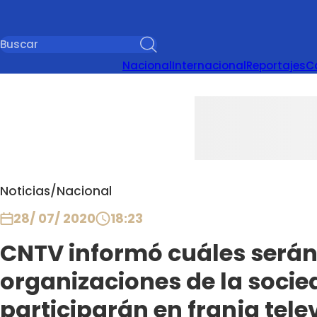
Nacional
Internacional
Reportajes
C
Noticias
/
Nacional
28/ 07/ 2020
18:23
CNTV informó cuáles serán
organizaciones de la socied
participarán en franja telev