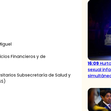
Miguel
cios Financieros y de
16:09
Hurt
sexual inf
sitarios Subsecretaría de Salud y
simultáne
SS)