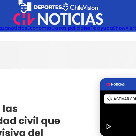
azanoticias
Economía
Casos policiales
Te ayuda
Show
Aler
 las
ad civil que
isiva del