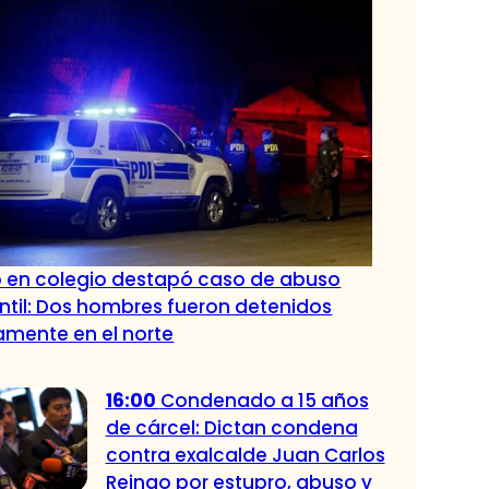
o en colegio destapó caso de abuso
antil: Dos hombres fueron detenidos
amente en el norte
16:00
Condenado a 15 años
de cárcel: Dictan condena
contra exalcalde Juan Carlos
Reinao por estupro, abuso y