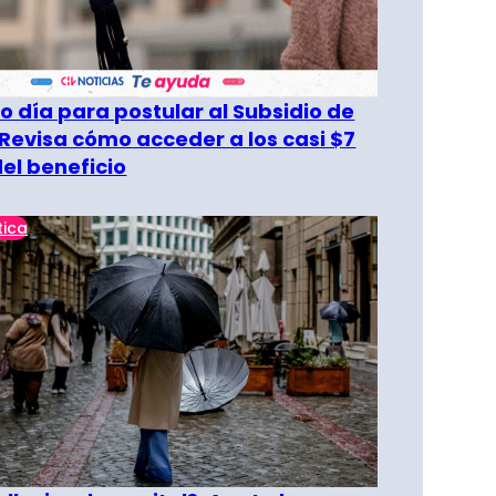
o día para postular al Subsidio de
 Revisa cómo acceder a los casi $7
del beneficio
tica