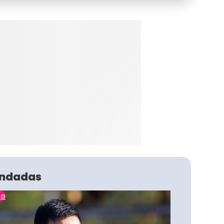
ndadas
no