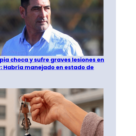
pia choca y sufre graves lesiones en
r: Habría manejado en estado de