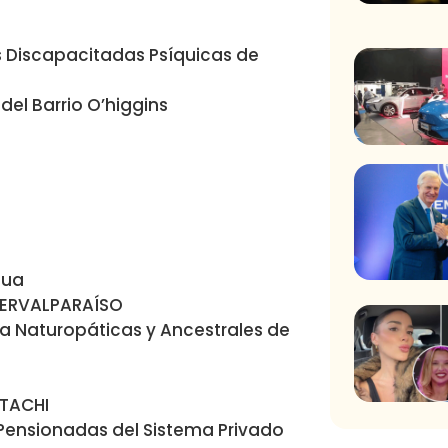
s Discapacitadas Psíquicas de
el Barrio O’higgins
gua
 CERVALPARAÍSO
na Naturopáticas y Ancestrales de
ITACHI
 Pensionadas del Sistema Privado