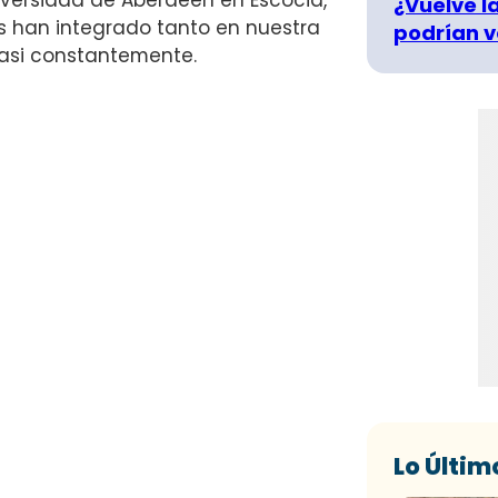
niversidad de Aberdeen en Escocia,
¿Vuelve la
es han integrado tanto en nuestra
podrían v
asi constantemente.
Lo Últim