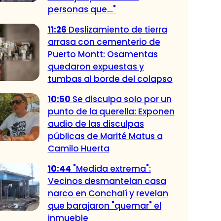
personas que..."
11:26
Deslizamiento de tierra
arrasa con cementerio de
Puerto Montt: Osamentas
quedaron expuestas y
tumbas al borde del colapso
10:50
Se disculpa solo por un
punto de la querella: Exponen
audio de las disculpas
públicas de Marité Matus a
Camilo Huerta
10:44
"Medida extrema":
Vecinos desmantelan casa
narco en Conchalí y revelan
que barajaron "quemar" el
inmueble