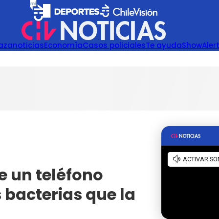
azanoticias
Economía
Casos policiales
Te ayuda
Show
Aler
e un teléfono
 bacterias que la