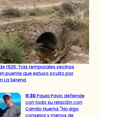
de 1926: Tras temporales vecinos
en puente que estuvo oculto por
n La Serena
11:30
Paula Pavic defiende
con todo su relación con
Camilo Huerta: "No sigo
consejos y menos de