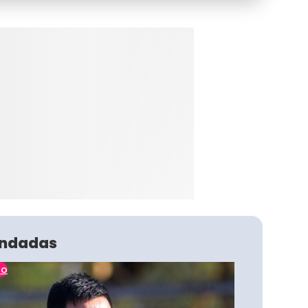
ndadas
no