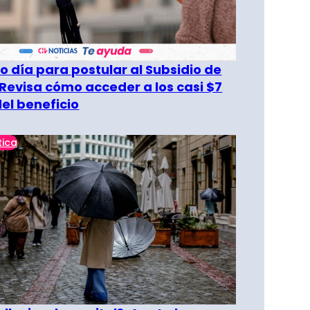
o día para postular al Subsidio de
 Revisa cómo acceder a los casi $7
del beneficio
tica