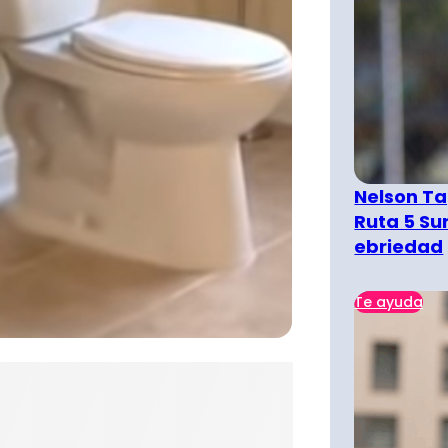
Nelson Ta
Ruta 5 Su
ebriedad
Te ayuda