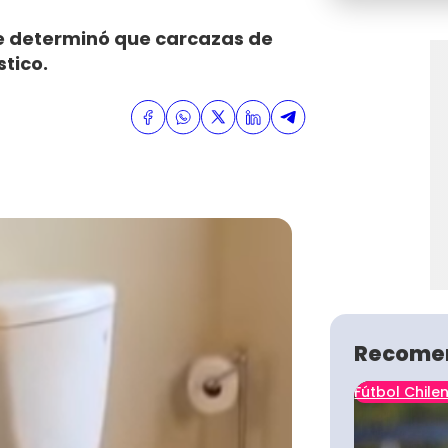
e determinó que carcazas de
tico.
Recome
Fútbol Chile