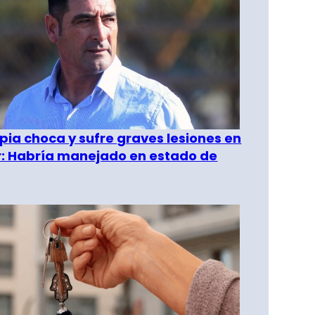
pia choca y sufre graves lesiones en
r: Habría manejado en estado de