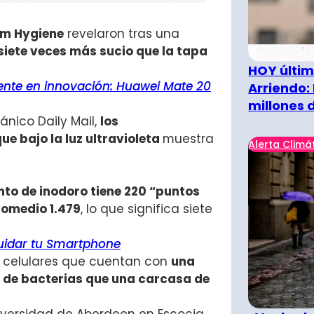
om Hygiene
revelaron tras una
 siete veces más sucio que la tapa
HOY últim
rente en innovación: Huawei Mate 20
Arriendo:
millones 
ánico Daily Mail,
los
ue bajo la luz ultravioleta
muestra
Alerta Climá
nto de inodoro tiene 220 “puntos
romedio 1.479
, lo que significa siete
uidar tu Smartphone
os celulares que cuentan con
una
 de bacterias que una carcasa de