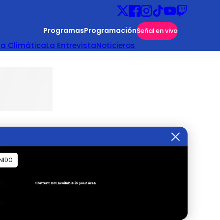
Programas
Programación
Señal en vivo
ta Climática
La Entrevista
Noticieros