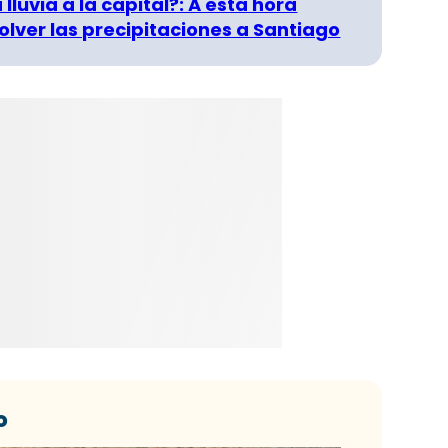
 lluvia a la capital?: A esta hora
olver las precipitaciones a Santiago
o