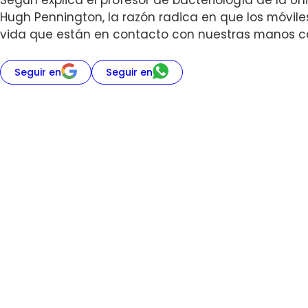
Según explica el profesor de bacteriología de la U
Hugh Pennington, la razón radica en que los móvil
vida que están en contacto con nuestras manos c
Seguir en
Seguir en