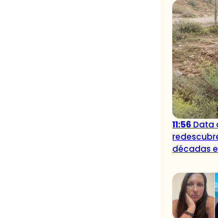
11:56
Data 
redescubr
décadas e