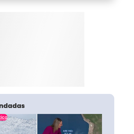
ndadas
tica