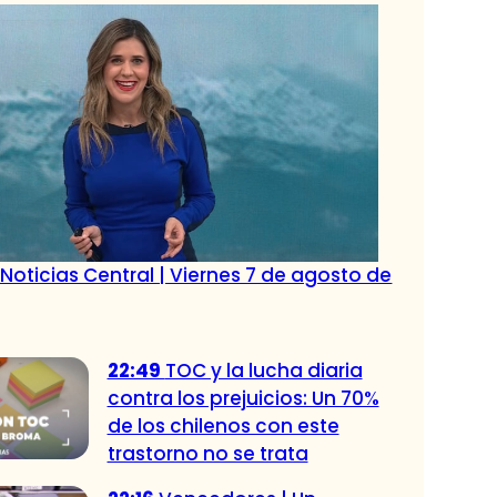
Noticias Central | Viernes 7 de agosto de
22:49
TOC y la lucha diaria
contra los prejuicios: Un 70%
de los chilenos con este
trastorno no se trata