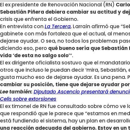
El ex presidente de Renovación Nacional (RN)
Carlo
Sebastián Piñera debiera cambiar su actitud y de
crisis que enfrenta el Gobierno.
En entrevista con
La Tercera
, Larraín afirmó que “Se
gabinete con más fortaleza que el actual, al menos 
dejarse ayudar. O sea, no todos los problemas pasa
diciendo eso, pero
qué bueno sería que Sebastián P
vida ‘de esta no salgo solo’
“.
El ex dirigente oficialista sostuvo que el mandatari
otros que incluso le puedan decir ‘mira, Sebastián, 
gusta mucho eso de dejarse ayudar. Es una pena. 
cambiar su posición, tiene que dejarse ayudar por
Lee también:
Diputado Ascencio presentará denuncia
Celis sobre extorsiones
El ex timonel de RN fue consultado sobre cómo ve la 
que respondió que le parece que “estamos en medi
está fundiendo el sistema, hay un plan en desarrol
una reacción adecuada del gobierno. Estoy en un tú