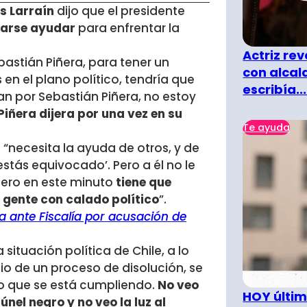
s Larraín
dijo que el presidente
jarse ayudar
para enfrentar la
Actriz rev
bastián Piñera, para tener un
con alcal
en el plano político, tendría que
escribía...
n por Sebastián Piñera, no estoy
iñera dijera por una vez en su
Te ayuda
o “necesita la ayuda de otros, y de
estás equivocado’. Pero a él no le
Pero en este minuto
tiene que
 gente con calado político
”.
 ante Fiscalía por acusación de
situación política de Chile, a lo
o de un proceso de disolución, se
lo que se está cumpliendo.
No veo
HOY últim
nel negro y no veo la luz al