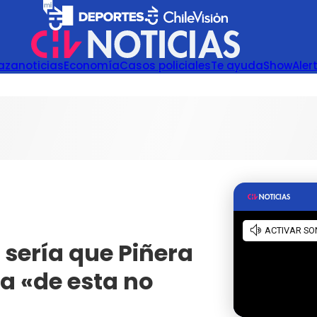
azanoticias
Economía
Casos policiales
Te ayuda
Show
Aler
 sería que Piñera
da «de esta no