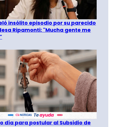
eló insólito episodio por su parecido
desa Ripamonti: "Mucha gente me
"
o día para postular al Subsidio de