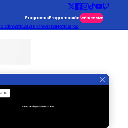
Programas
Programación
Señal en vivo
ta Climática
La Entrevista
Noticieros