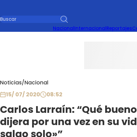
Nacional
Internacional
Reportajes
C
Noticias
/
Nacional
15/ 07/ 2020
08:52
Carlos Larraín: “Qué bueno
dijera por una vez en su vi
salgo solo»”