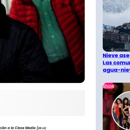
Nieve ase
Las comun
agua-nie
Show
ión a la Clase Media (
28:16)