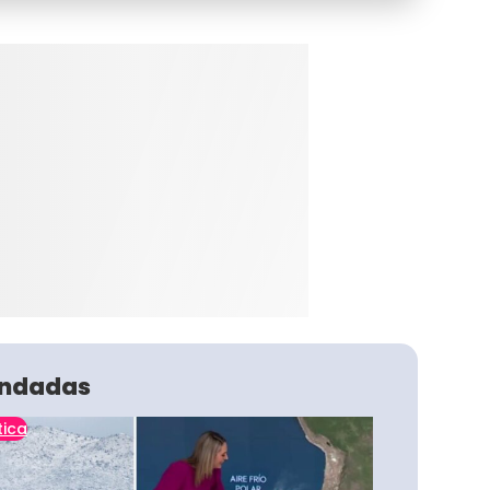
ndadas
tica