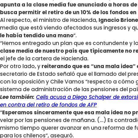
apunta a la clase media fue anunciado a horas de 
busca permitir el retiro de un 10% de los fondos en
Al respecto, el ministro de Hacienda,
Ignacio Brion
media que está viendo afectados sus ingresos y q
le había tendido una mano
“.
“Hemos entregado un plan que es contundente y l
clase media de nuestro país que típicamente no r
el jefe de la cartera de Hacienda.
Por otro lado, y
reiterando que es “una mala idea” e
secretario de Estado señaló que el llamado del pre
con la oposición y Chile Vamos “respecto a cómo g
sistema de administración de las pensiones del paí
Lee también:
Celis acusa a Diego Schalper de extor
en contra del retiro de fondos de AFP
“
Esperamos sinceramente que esa mala idea no p
velar por las pensiones de mañana. (…) Es contradic
mismo tiempo querer avanzar en una reforma de f
para los chilenos”, aseguró.