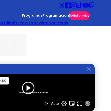
Programas
Programación
Señal en vivo
ta Climática
La Entrevista
Noticieros