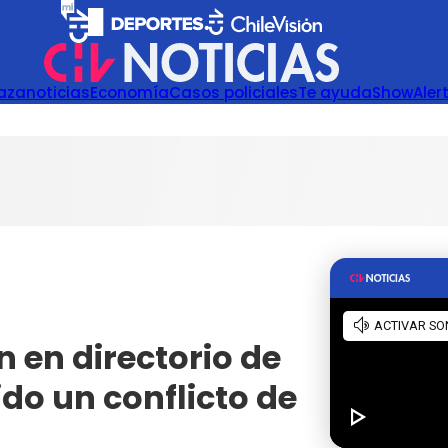
azanoticias
Economía
Casos policiales
Te ayuda
Show
Aler
n en directorio de
do un conflicto de