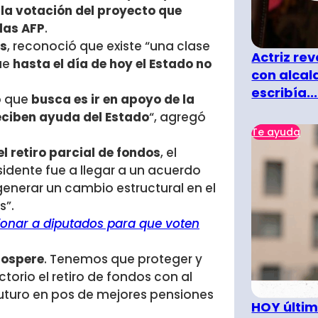
la votación del proyecto que
 las AFP
.
es
, reconoció que existe “una clase
Actriz rev
ue
hasta el día de hoy el Estado no
con alcal
escribía...
o que
busca es ir en apoyo de la
eciben ayuda del Estado
“, agregó
Te ayuda
l retiro parcial de fondos
, el
sidente fue a llegar a un acuerdo
enerar un cambio estructural en el
s”.
sionar a diputados para que voten
rospere
. Tenemos que proteger y
torio el retiro de fondos con al
uturo en pos de mejores pensiones
HOY últim