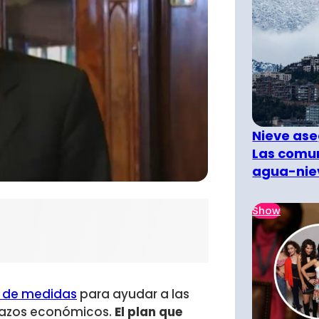
Nieve ase
Las comun
agua-nie
Show
 de medidas
para ayudar a las
letazos económicos.
El plan que