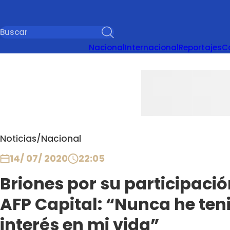
Nacional
Internacional
Reportajes
C
Noticias
/
Nacional
14/ 07/ 2020
22:05
Briones por su participació
AFP Capital: “Nunca he teni
interés en mi vida”