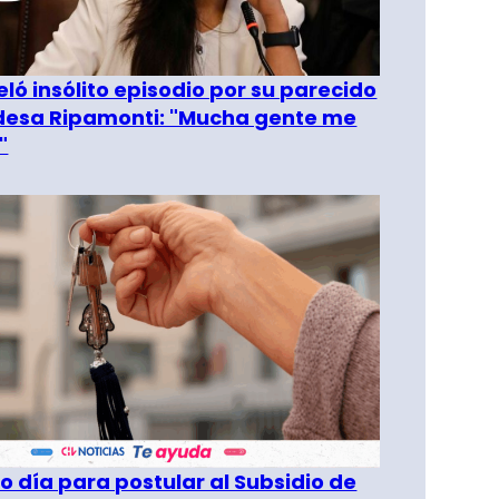
eló insólito episodio por su parecido
desa Ripamonti: "Mucha gente me
"
o día para postular al Subsidio de