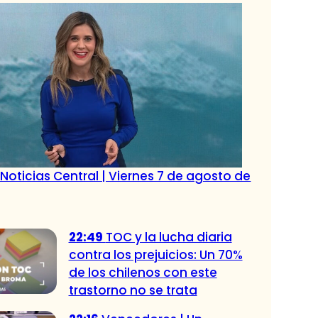
Noticias Central | Viernes 7 de agosto de
22:49
TOC y la lucha diaria
contra los prejuicios: Un 70%
de los chilenos con este
trastorno no se trata