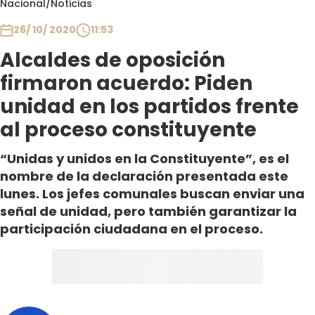
Nacional
/
Noticias
Club De La Comedia
Contigo en Directo
26/ 10/ 2020
11:53
Plan Perfecto
Alcaldes de oposición
El Tiempo
firmaron acuerdo: Piden
Sabingo
unidad en los partidos frente
Todos Los Programas
al proceso constituyente
“Unidas y unidos en la Constituyente”, es el
nombre de la declaración presentada este
lunes. Los jefes comunales buscan enviar una
señal de unidad, pero también garantizar la
participación ciudadana en el proceso.