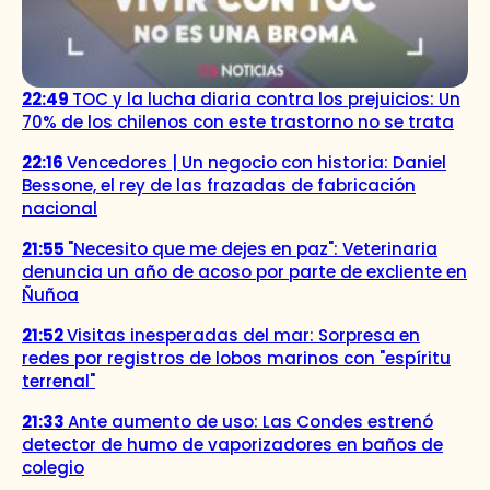
22:49
TOC y la lucha diaria contra los prejuicios: Un
70% de los chilenos con este trastorno no se trata
22:16
Vencedores | Un negocio con historia: Daniel
Bessone, el rey de las frazadas de fabricación
nacional
21:55
"Necesito que me dejes en paz": Veterinaria
denuncia un año de acoso por parte de excliente en
Ñuñoa
21:52
Visitas inesperadas del mar: Sorpresa en
redes por registros de lobos marinos con "espíritu
terrenal"
21:33
Ante aumento de uso: Las Condes estrenó
detector de humo de vaporizadores en baños de
colegio