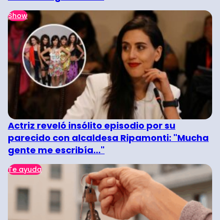
Show
Actriz reveló insólito episodio por su
parecido con alcaldesa Ripamonti: "Mucha
gente me escribía..."
Te ayuda