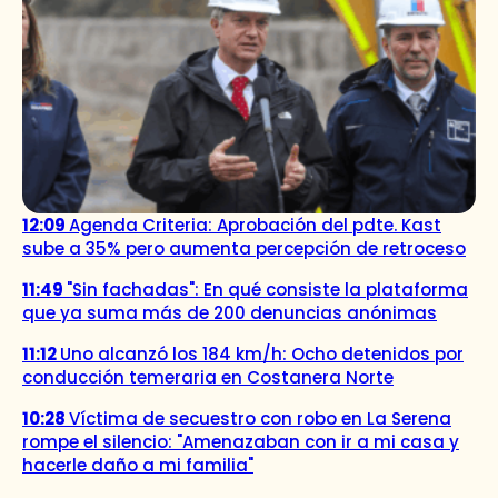
12:09
Agenda Criteria: Aprobación del pdte. Kast
sube a 35% pero aumenta percepción de retroceso
11:49
"Sin fachadas": En qué consiste la plataforma
que ya suma más de 200 denuncias anónimas
11:12
Uno alcanzó los 184 km/h: Ocho detenidos por
conducción temeraria en Costanera Norte
10:28
Víctima de secuestro con robo en La Serena
rompe el silencio: "Amenazaban con ir a mi casa y
hacerle daño a mi familia"