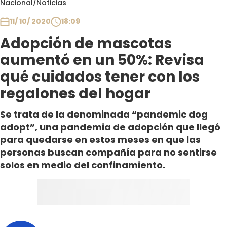
Nacional
/
Noticias
Club De La Comedia
Contigo en Directo
11/ 10/ 2020
18:09
Plan Perfecto
Adopción de mascotas
El Tiempo
aumentó en un 50%: Revisa
Sabingo
qué cuidados tener con los
Todos Los Programas
regalones del hogar
Se trata de la denominada “pandemic dog
adopt”, una pandemia de adopción que llegó
para quedarse en estos meses en que las
personas buscan compañía para no sentirse
solos en medio del confinamiento.