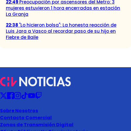
22:49
Preocupación por ascensores del Metro: 3
mujeres estuvieron 1 hora encerradas en estación
La Granja
22:38
"Lo hicieron bolsa": La honesta reacción de
Luis Jara a Vasco al recordar paso de su hijo en
Fiebre de Baile
Sobre Nosotros
Contacto Comercial
Zonas de Transmisión Digital