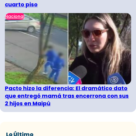
cuarto piso
Nacional
Pacto hizo la diferencia: El dramático dato
que entregó mamá tras encerrona con sus
2 hijos en Maipú
Lo Último