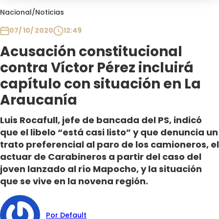
Club De La Comedia
Nacional
/
Noticias
Contigo en Directo
07/ 10/ 2020
12:49
Plan Perfecto
Acusación constitucional
El Tiempo
contra Víctor Pérez incluirá
Sabingo
Todos Los Programas
capítulo con situación en La
Araucanía
Luis Rocafull, jefe de bancada del PS, indicó
que el libelo “está casi listo” y que denuncia un
trato preferencial al paro de los camioneros, el
actuar de Carabineros a partir del caso del
joven lanzado al río Mapocho, y la situación
que se vive en la novena región.
Por Default