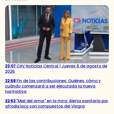
23:07
CHV Noticias Central | Jueves 6 de agosto de
2026
22:58
Fin de las contribuciones: Quiénes, cómo y
cuándo comenzará a ser ejecutada la nueva
normativa
22:53
"Miel del amor" en la mira: Alerta sanitaria por
afrodisíaco con compuestos del Viagra