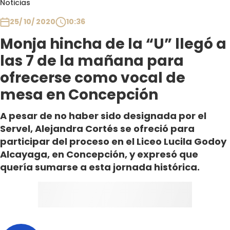
Noticias
Club De La Comedia
Contigo en Directo
25/ 10/ 2020
10:36
Plan Perfecto
Monja hincha de la “U” llegó a
El Tiempo
las 7 de la mañana para
Sabingo
ofrecerse como vocal de
Todos Los Programas
mesa en Concepción
A pesar de no haber sido designada por el
Servel, Alejandra Cortés se ofreció para
participar del proceso en el Liceo Lucila Godoy
Alcayaga, en Concepción, y expresó que
quería sumarse a esta jornada histórica.