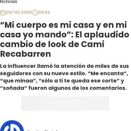
Noticias
Club De La Comedia
Contigo en Directo
20/ 10/ 2020
09:52
Plan Perfecto
“Mi cuerpo es mi casa y en mi
El Tiempo
casa yo mando”: El aplaudido
Sabingo
cambio de look de Cami
Todos Los Programas
Recabarren
La influencer llamó la atención de miles de sus
seguidores con su nuevo estilo. “Me encanta”,
“que minaa”, “sólo a ti te queda ese corte” y
“soñada” fueron algunos de los comentarios.