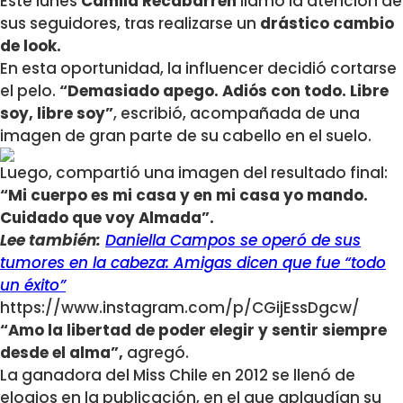
Este lunes
Camila Recabarren
llamó la atención de
sus seguidores, tras realizarse un
drástico cambio
de look.
En esta oportunidad, la influencer decidió cortarse
el pelo.
“Demasiado apego. Adiós con todo. Libre
soy, libre soy”
, escribió, acompañada de una
imagen de gran parte de su cabello en el suelo.
Luego, compartió una imagen del resultado final:
“Mi cuerpo es mi casa y en mi casa yo mando.
Cuidado que voy Almada”.
Lee también:
Daniella Campos se operó de sus
tumores en la cabeza: Amigas dicen que fue “todo
un éxito”
https://www.instagram.com/p/CGijEssDgcw/
“Amo la libertad de poder elegir y sentir siempre
desde el alma”,
agregó.
La ganadora del Miss Chile en 2012 se llenó de
elogios en la publicación, en el que aplaudían su