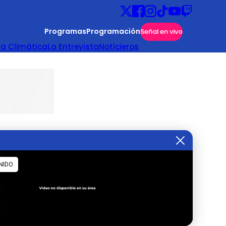
Programas
Programación
Señal en vivo
ta Climática
La Entrevista
Noticieros