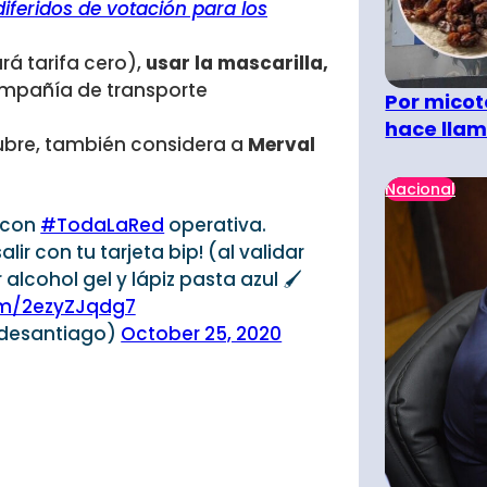
diferidos de votación para los
rá tarifa cero),
usar la mascarilla,
compañía de transporte
Por micot
hace llam
ubre, también considera a
Merval
Nacional
a con
#TodaLaRed
operativa.
ir con tu tarjeta bip! (al validar
 alcohol gel y lápiz pasta azul 🖌
com/2ezyZJqdg7
odesantiago)
October 25, 2020