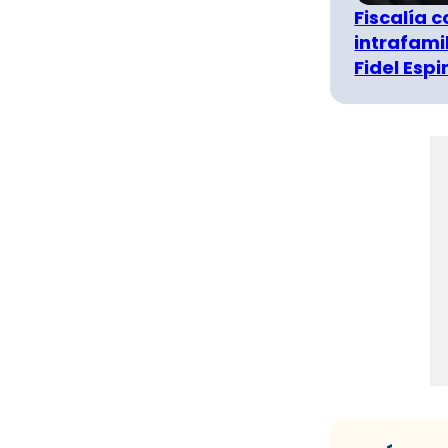
Fiscalía 
intrafami
Fidel Esp