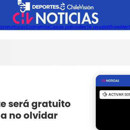
azanoticias
Economía
Casos policiales
Te ayuda
Show
Aler
e será gratuito
a no olvidar