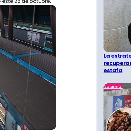
e este 25 de octubre.
La estra
recuperar
estafa
Nacional