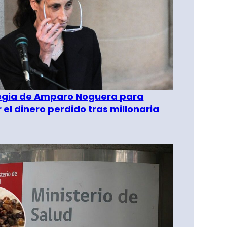
tegia de Amparo Noguera para
 el dinero perdido tras millonaria