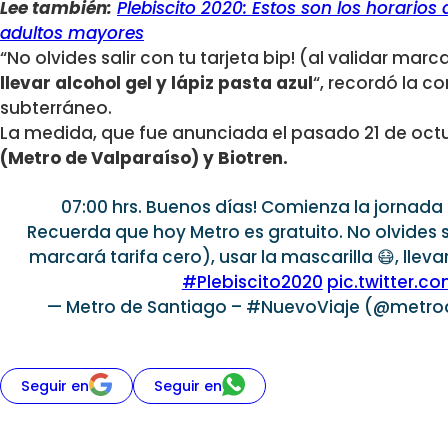
Lee también:
Plebiscito 2020: Estos son los horarios 
adultos mayores
“No olvides salir con tu tarjeta bip! (al validar marca
llevar alcohol gel y lápiz pasta azul
“, recordó la 
subterráneo.
La medida, que fue anunciada el pasado 21 de oct
(Metro de Valparaíso) y Biotren.
07:00 hrs. Buenos días! Comienza la jornad
Recuerda que hoy Metro es gratuito. No olvides sal
marcará tarifa cero), usar la mascarilla 😷, llevar
#Plebiscito2020
pic.twitter.
— Metro de Santiago – #NuevoViaje (@metr
Seguir en
Seguir en