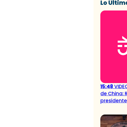
Lo Últim
15:48
VIDE
de China: 
president