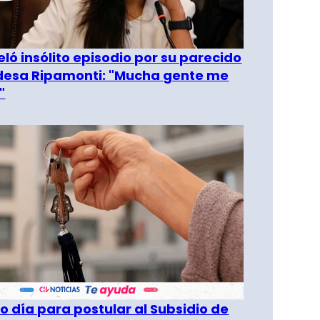
eló insólito episodio por su parecido
desa Ripamonti: "Mucha gente me
"
o día para postular al Subsidio de