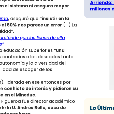
Arriendo:
en el sistema ni asegura mayor
millones 
namo
, aseguró que
“insistir en la
 al 60% nos parece un error
(…) La
idad”.
retende que los liceos de alta
s”
la educación superior es
“una
 contrarios a los deseados tanto
autonomía y la diversidad del
ilidad de escoger de los
), liderada en ese entonces por
de
conflicto de interés y pidieron su
a en el Mineduc.
l Figueroa fue director académico
Lo Últim
 de la
U. Andrés Bello, casa de