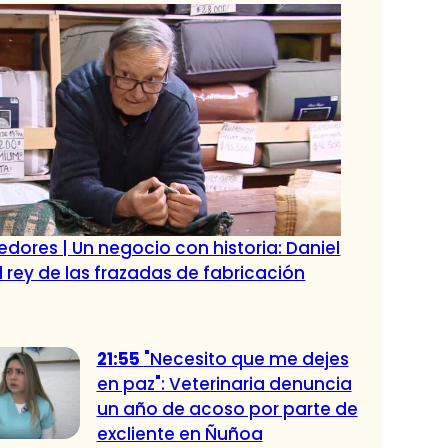
dores | Un negocio con historia: Daniel
l rey de las frazadas de fabricación
21:55
"Necesito que me dejes
en paz": Veterinaria denuncia
un año de acoso por parte de
excliente en Ñuñoa