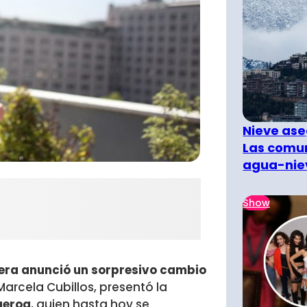
Nieve ase
Las comun
agua-nie
Show
ñera anunció un sorpresivo cambio
Marcela Cubillos, presentó la
ueroa
, quien hasta hoy se