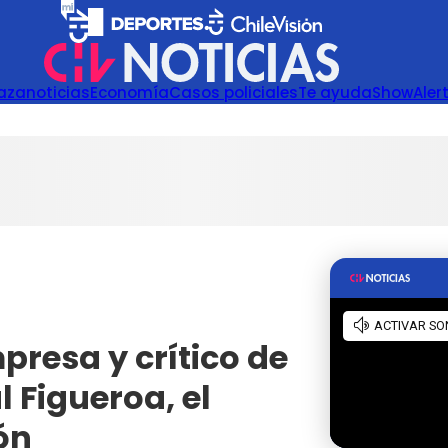
azanoticias
Economía
Casos policiales
Te ayuda
Show
Aler
presa y crítico de
l Figueroa, el
ón