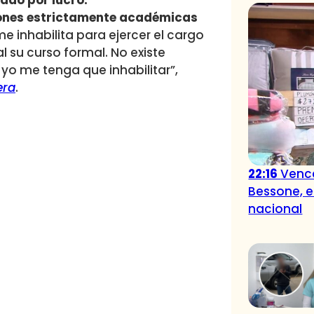
gado por lucro.
iones estrictamente académicas
me inhabilita para ejercer el cargo
l su curso formal. No existe
 yo me tenga que inhabilitar”,
era
.
22:16
Vence
Bessone, e
nacional