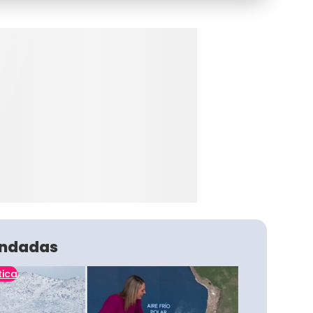
ndadas
tica