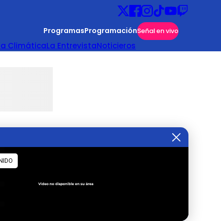
Programas
Programación
Señal en vivo
ta Climática
La Entrevista
Noticieros