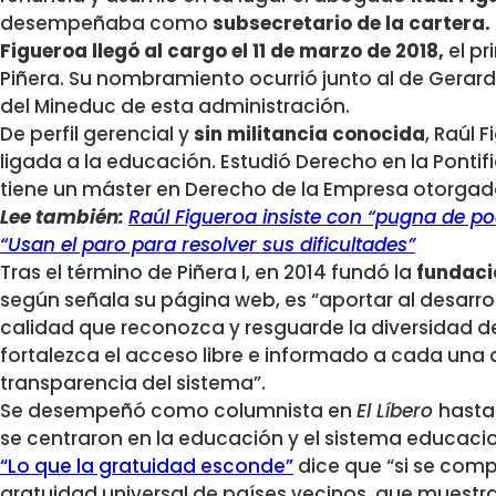
desempeñaba como
subsecretario de la cartera.
Figueroa llegó al cargo el 11 de marzo de 2018,
el pr
Piñera. Su nombramiento ocurrió junto al de Gerardo 
del Mineduc de esta administración.
De perfil gerencial y
sin militancia conocida
, Raúl 
ligada a la educación. Estudió Derecho en la Pontif
tiene un máster en Derecho de la Empresa otorgado
Lee también:
Raúl Figueroa insiste con “pugna de po
“Usan el paro para resolver sus dificultades”
Tras el término de Piñera I, en 2014 fundó la
fundaci
según señala su página web, es “aportar al desarr
calidad que reconozca y resguarde la diversidad d
fortalezca el acceso libre e informado a cada una de
transparencia del sistema”.
Se desempeñó como columnista en
El Líbero
hasta
se centraron en la educación y el sistema educacio
“Lo que la gratuidad esconde”
dice que “si se comp
gratuidad universal de países vecinos, que muestr