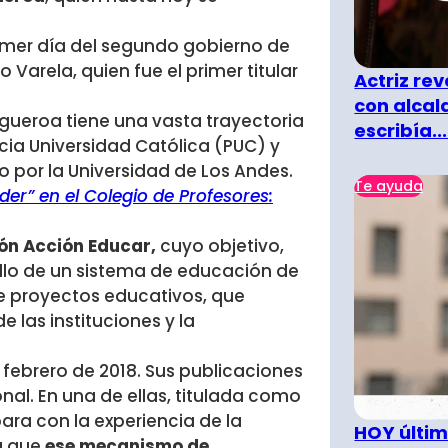
imer día del segundo gobierno de
Varela, quien fue el primer titular
Actriz rev
con alcal
Figueroa tiene una vasta trayectoria
escribía...
icia Universidad Católica (PUC) y
 por la Universidad de Los Andes.
Te ayuda
der” en el Colegio de Profesores:
ón Acción Educar,
cuyo objetivo,
ollo de un sistema de educación de
e proyectos educativos, que
 las instituciones y la
 febrero de 2018. Sus publicaciones
nal. En una de ellas, titulada como
ara con la experiencia de la
HOY últim
a que
ese mecanismo de