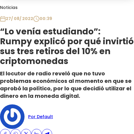
Club De La Comedia
Noticias
Contigo en Directo
27/ 08/ 2022
00:39
Plan Perfecto
“Lo venía estudiando”:
El Tiempo
Rumpy explicó por qué invirtió
Sabingo
Todos Los Programas
sus tres retiros del 10% en
criptomonedas
El locutor de radio reveló que no tuvo
problemas económicos al momento en que se
aprobó la político, por lo que decidió utilizar el
dinero en la moneda digital.
Por Default