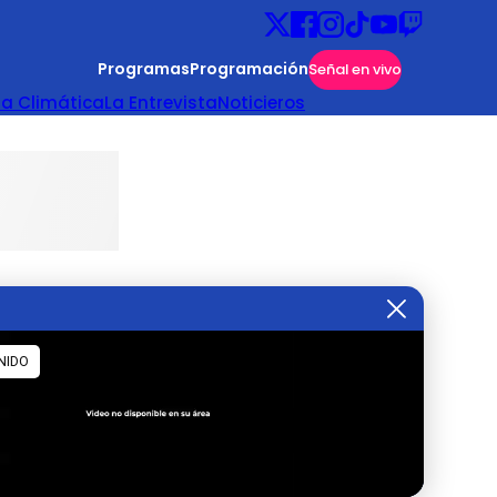
Programas
Programación
Señal en vivo
ta Climática
La Entrevista
Noticieros