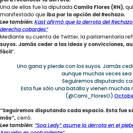
Una de ellas fue la diputada
Camila Flores (RN)
, q
manifestado que
iba por la opción del Rechazo.
Lee también:
Kast afirmó que la derrota del Rechazo 
derecha cobardes”
Mediante su cuenta de Twitter, la parlamentaria ref
suyos. Jamás ceder a las ideas y convicciones, 
fácil
”.
Uno gana y pierde con los suyos. Jamás cede
aunque muchas veces sea l
Seguiremos disputando ca
Esta fue sólo una batalla y vienen muchas
(@Cami_FloresO)
Octobe
“Seguiremos disputando cada espacio. Esta fue s
más”,
cerró.
Lee también:
“Soa Ledy” asume la derrota en el plebis
Apruebo es contundente”