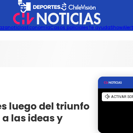
azanoticias
Economía
Casos policiales
Te ayuda
Show
Aler
s luego del triunfo
a las ideas y