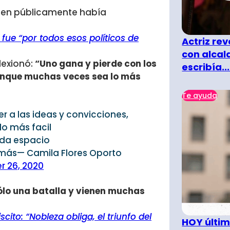
uien públicamente había
fue “por todos esos políticos de
Actriz rev
con alcal
lexionó:
“Uno gana y pierde con los
escribía...
aunque muchas veces sea lo más
Te ayuda
r a las ideas y convicciones,
o más facil
da espacio
 más— Camila Flores Oporto
r 26, 2020
ólo una batalla y vienen muchas
cito: “Nobleza obliga, el triunfo del
HOY últim