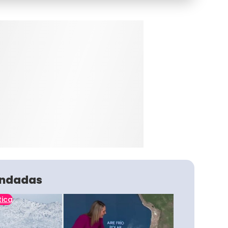
ndadas
tica