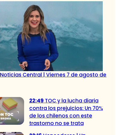
Noticias Central | Viernes 7 de agosto de
22:49
TOC y la lucha diaria
contra los prejuicios: Un 70%
de los chilenos con este
trastorno no se trata