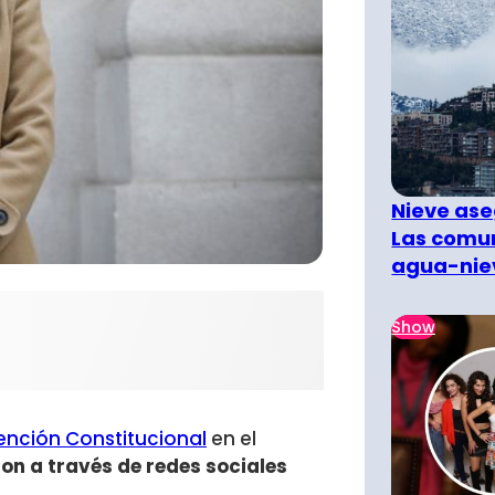
Nieve ase
Las comun
agua-nie
Show
ención Constitucional
en el
ron a través de redes sociales