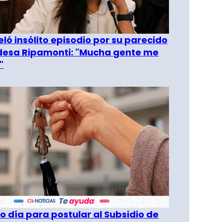
eló insólito episodio por su parecido
desa Ripamonti: "Mucha gente me
"
o día para postular al Subsidio de