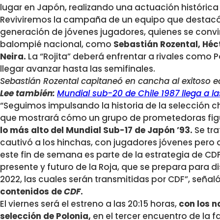
lugar en Japón, realizando una actuación histórica
Reviviremos la campaña de un equipo que destacó p
generación de jóvenes jugadores, quienes se convir
balompié nacional, como
Sebastián Rozental, Héc
Neira.
La “Rojita” deberá enfrentar a rivales como 
llegar avanzar hasta las semifinales.
Sebastián Rozental capitaneó en cancha al exitoso eq
Lee también:
Mundial sub-20 de Chile 1987 llega a l
“Seguimos impulsando la historia de la selección c
que mostrará cómo un grupo de prometedoras fig
lo más alto del Mundial Sub-17 de Japón ’93.
Se tra
cautivó a los hinchas, con jugadores jóvenes pero
este fin de semana es parte de la estrategia de CD
presente y futuro de la Roja, que se prepara para di
2022, las cuales serán transmitidas por CDF”, señal
contenidos de
CDF
.
El viernes será el estreno a las 20:15 horas,
con los n
selección de Polonia,
en el tercer encuentro de la f