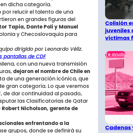
 en dicha categoría.
or relucir el talento de una
tieron en grandes figuras del
Colisión 
tor Tapia, Dante Poli y Manuel
juveniles
Polonia y Checoslovaquia para
víctimas 
uipo dirigido por Leonardo Véliz.
Te ayuda
as pantallas de CDF
hilena, con una nueva transmisión
uras,
dejaron el nombre de Chile en
ta de una generación icónica, que
 de gran categoría. Lo que veremos
F, de dar continuidad al pasado,
sputar las Clasificatorias de Qatar
ó
Robert Nicholson, gerente de
acionales enfrentando a la
Cadenas y
ase grupos, donde se definirá su