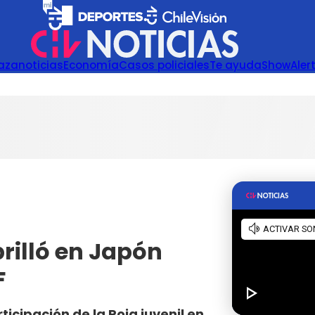
azanoticias
Economía
Casos policiales
Te ayuda
Show
Aler
rilló en Japón
F
ticipación de la Roja juvenil en