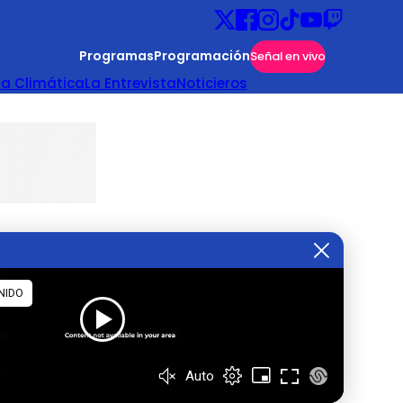
Programas
Programación
Señal en vivo
ta Climática
La Entrevista
Noticieros