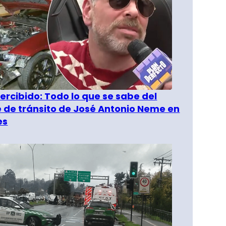
rcibido: Todo lo que se sabe del
 de tránsito de José Antonio Neme en
es