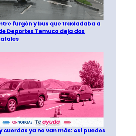
entre furgón y bus que trasladaba a
 de Deportes Temuco deja dos
fatales
 cuerdas ya no van más: Así puedes