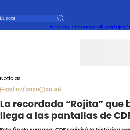
Nacional
Internacional
Reportajes
C
Noticias
02/ 07/ 2020
00:46
La recordada “Rojita” que b
llega a las pantallas de CD
Este fin de semana, CDF revivirá la histórica par