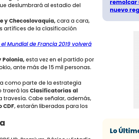
remolcar 
que deslumbrará al estadio del
nuevo re
ile y Checoslovaquia,
cara a cara,
 artífices de la clasificación
n el Mundial de Francia 2019 volverá
 Polonia,
esta vez en el partido por
Tokio, ante más de 15 mil personas.
.
ga como parte de la estrategia
o traerá las
Clasificatorias al
va travesía. Cabe señalar, además,
o CDF
, estarán liberadas para los
da
Lo Últim