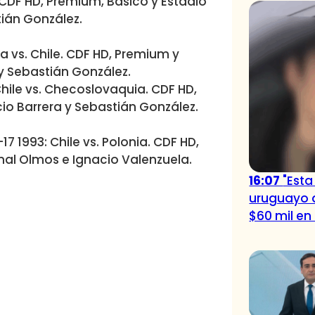
. CDF HD, Premium, Básico y Estadio
tián González.
ia vs. Chile. CDF HD, Premium y
 y Sebastián González.
 Chile vs. Checoslovaquia. CDF HD,
cio Barrera y Sebastián González.
17 1993: Chile vs. Polonia. CDF HD,
nal Olmos e Ignacio Valenzuela.
16:07
"Est
uruguayo 
$60 mil en