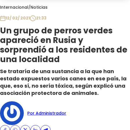
Club De La Comedia
Internacional
/
Noticias
Contigo en Directo
12/ 02/ 2021
21:33
Plan Perfecto
Un grupo de perros verdes
El Tiempo
apareció en Rusia y
Sabingo
Todos Los Programas
sorprendió a los residentes de
una localidad
Se trataría de una sustancia a la que han
estado expuestos varios canes en ese país, la
que, eso sí, no sería tóxica, según explicó una
asociación protectora de animales.
Por Administrador